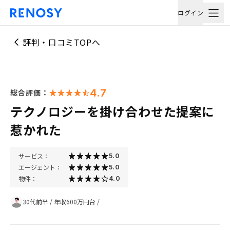
ログイン
評判・口コミTOPへ
4.7
総合評価：
テクノロジーを掛け合わせた提案に
惹かれた
サービス：
5.0
エージェント：
5.0
物件：
4.0
30代前半
/
年収600万円台
/