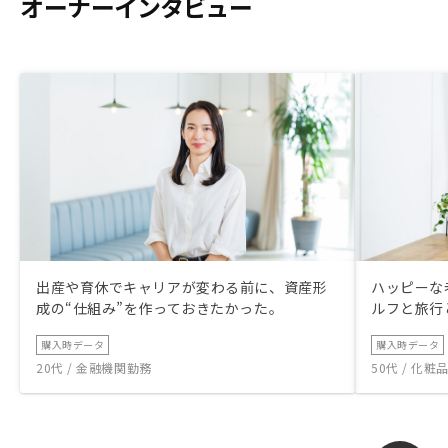
オーナーインタビュー
出産や育休でキャリアが変わる前に、資産形
ハッピーな
成の“仕組み”を作っておきたかった。
ルフと旅行
購入時データ
購入時データ
20代 / 金融機関勤務
50代 / 化