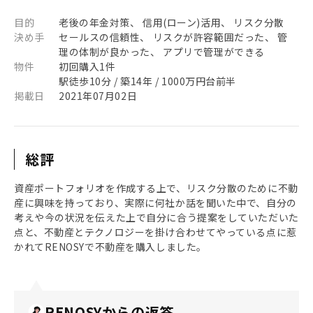
目的
老後の年金対策、 信用(ローン)活用、 リスク分散
決め手
セールスの信頼性、 リスクが許容範囲だった、 管
理の体制が良かった、 アプリで管理ができる
物件
初回購入1件
駅徒歩10分 / 築14年 / 1000万円台前半
掲載日
2021年07月02日
総評
資産ポートフォリオを作成する上で、リスク分散のために不動
産に興味を持っており、実際に何社か話を聞いた中で、自分の
考えや今の状況を伝えた上で自分に合う提案をしていただいた
点と、不動産とテクノロジーを掛け合わせてやっている点に惹
かれてRENOSYで不動産を購入しました。
RENOSYからの返答