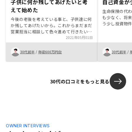
子供に何か残してあげたいと考
自己資金が
えて始めた
生命保険の代
も少なく、将
今後の老後を考えている事と、子供達に何
う少し投資物
か残してあげたいから。これからまだまだ
また、家賃保
営業担当に相談して色々進めて行きたいと
なるような物
思います。日々、このような物件が有り、
2021年05月01日
圧倒できると
資金面での説明が有れば良いなと思いま
す。
30代前半
/
年収600万円台
30代前半
/
30代の口コミをもっと見る
OWNER INTERVIEWS