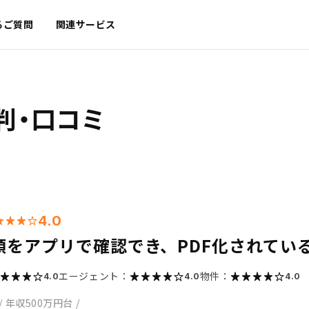
るご質問
関連サービス
判・口コミ
4.0
類をアプリで確認でき、PDF化されてい
エージェント：
物件：
4.0
4.0
4.0
/
年収500万円台
/