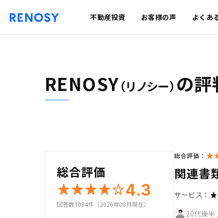
不動産投資
お客様の声
よくあ
RENOSY
の評
（リノシー）
総合評価：
総合評価
関連書
4.3
サービス：
回答数7084件（2026年08月現在）
20代後半