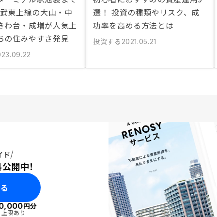
 東武東上線の大山・中
選！ 投資の種類やリスク、成
きわ台・成増が人気上
功率を高める方法とは
ちの住みやすさ発見
投資する
2021.05.21
023.09.22
イド
料公開中！
みる
0,000
円分
・上限あり