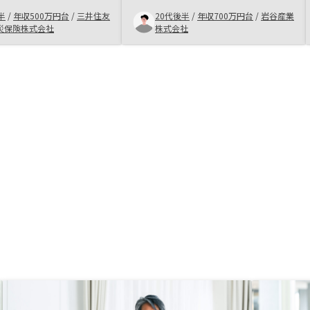
ーいただけると感じたり
らないことなども丁寧に教えていた
半
/
年収500万円台
/
三井住友
20代後半
/
年収700万円台
/
岩谷産業
す。購入を検討している
だき なるので、不安なく始めるこ
災保険株式会社
株式会社
購入理由がそのまま感じ
とができると思います。
います。現時点では特に
。