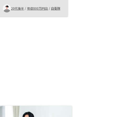
といったリスクもなかったです。購
20代後半
/
年収800万円台
/
自衛隊
入後の各種手続きで金額の訂正など
が多く、手間がかかったので、特に
金額に係るミスは少なくして欲し
い。