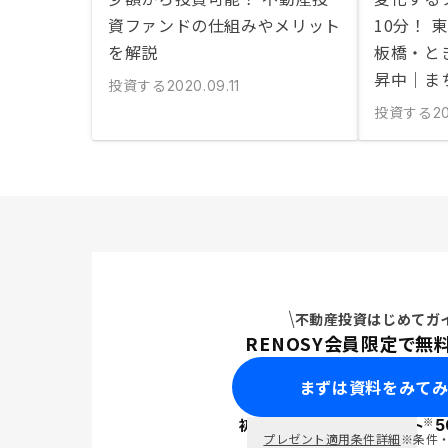
資ファンドの仕組みやメリット
10分！
を解説
板橋・と
昇中｜ま
投資する
2020.09.11
投資する
2
不動産投資はじめてガ
RENOSY会員限定で無
まずは資料をみて
※
初回面談で
ポイント
5
PayPay
プレゼント適用条件詳細
※条件