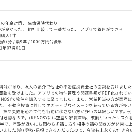
後の年金対策、 生命保険代わり
件が良かった、 他社比較して一番だった、 アプリで管理ができる
回購入1件
歩7分 / 築9年 / 1000万円台後半
21年07月01日
興味があり、友人の紹介で他社の不動産投資会社の面談を受けました
Yで面談を受けました。アプリでの物件管理や関連書類がPDF化されて
ENOSYで物件を購入するに至りました。また、営業担当の方が実際に
た。不動産投資に対してネガティブなイメージを待っている方が多い
。損や失敗を恐れて何も行動に移さない方が多いのは寂しいです。例
付き物なので。(RENOSYには空室や家賃滞納、破損といったリスク
後半で、年齢が近いにも関わらず話し方や相手の話の聞き方が非常に
いました(笑) 尊敬•信頼できる方だったので、今後も末永くお付き