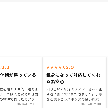
3.3
5.0
ー体制が整っている
親身になって対応してくれ
た
る為安心
産を増やす目的で始めま
知り合いの紹介でリノシーさんの担
シーで購入を決めた理由
当者に繋いでいただきました。丁寧
の物件であったりアプリ
なご説明とレスポンスの良い対応に
たり、担当営業の方に丁
2023年06月07日
満足し、購入を決めました。 分か
2026年03月30日