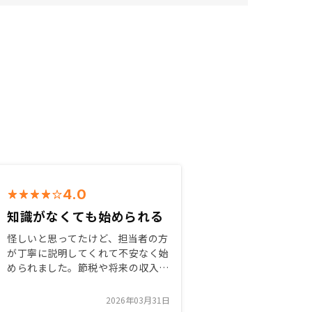
4.0
知識がなくても始められる
怪しいと思ってたけど、担当者の方
が丁寧に説明してくれて不安なく始
められました。節税や将来の収入目
的で購入を決めました。数回に渡っ
て説明をしてくださったので、他者
2026年03月31日
との比較も可能ですし、焦って購入