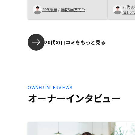
寧にフォロ
20代後
したからで
20代後半
/
年収500万円台
海上火
方も、私の
られると思
ありません
20代の口コミをもっと見る
OWNER INTERVIEWS
オーナーインタビュー