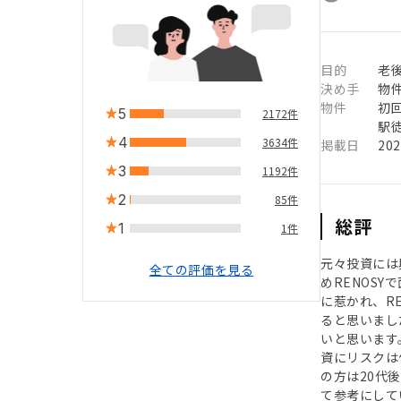
目的
老
決め手
物
物件
初
5
2172件
駅徒
4
3634件
掲載日
20
3
1192件
2
85件
総評
1
1件
元々投資には
全ての評価を見る
めRENOS
に惹かれ、R
ると思いまし
いと思います
資にリスクは
の方は20代
て参考にして