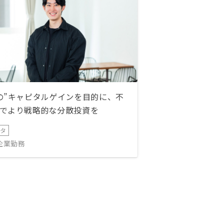
の”キャピタルゲインを目的に、不
でより戦略的な分散投資を
ータ
IT企業勤務