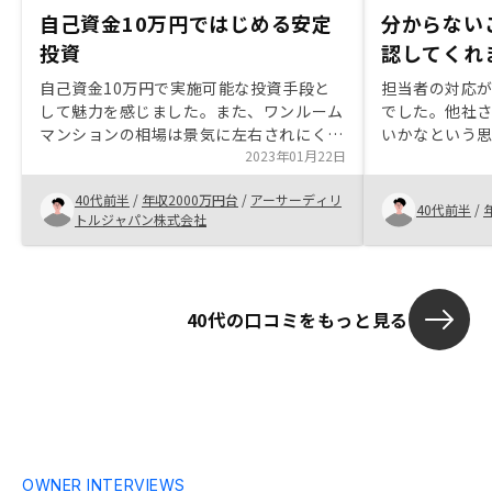
自己資金10万円ではじめる安定
分からない
投資
認してくれ
自己資金10万円で実施可能な投資手段と
担当者の対応
して魅力を感じました。また、ワンルーム
でした。他社
マンションの相場は景気に左右されにくい
いかなという
点もあるので、他の投資法と比べてもリス
2023年01月22日
が心配でした
クが低い点も魅力です。その中でも
く、リスクが
40代前半
/
年収2000万円台
/
アーサーディリ
Renosyはアプリで全ての案件を一元管理
て購入に踏み
40代前半
/
トルジャパン株式会社
できる点が魅力ですね。
40代の口コミをもっと見る
OWNER INTERVIEWS