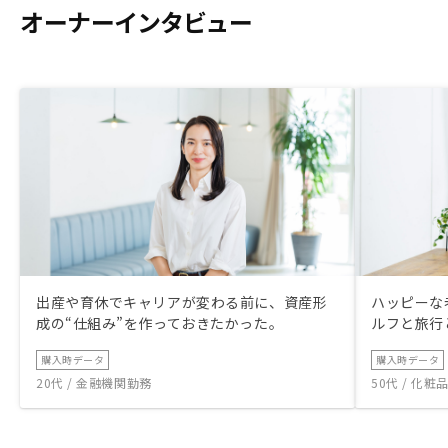
オーナーインタビュー
出産や育休でキャリアが変わる前に、資産形
ハッピーな
成の“仕組み”を作っておきたかった。
ルフと旅行
購入時データ
購入時データ
20代 / 金融機関勤務
50代 / 化