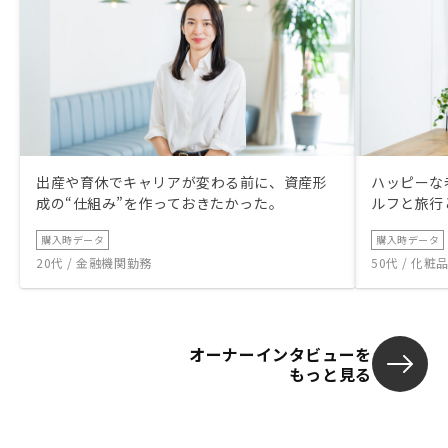
出産や育休でキャリアが変わる前に、資産形
ハッピーな
成の“仕組み”を作っておきたかった。
ルフと旅行
購入時データ
購入時データ
20代 / 金融機関勤務
50代 / 化
オーナーインタビューを
もっと見る