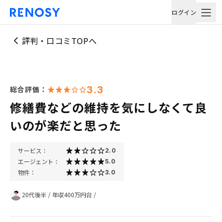
ログイン
評判・口コミTOPへ
3.3
総合評価：
修繕費などの維持を気にしなくて良
いのが楽だと思った
サービス：
2.0
エージェント：
5.0
物件：
3.0
20代後半
/
年収400万円台
/