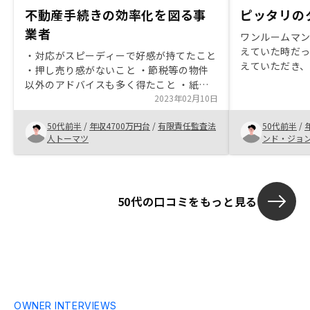
不動産手続きの効率化を図る事
ピッタリの
業者
ワンルームマ
えていた時だ
・対応がスピーディーで好感が持てたこと
えていただき
・押し売り感がないこと ・節税等の物件
のいきおいで
以外のアドバイスも多く得たこと ・紙の
んと入金がで
書類を省力化していること ・他社と比較
2023年02月10日
安心している
して手続きに時間がかからなかったこと
度はした方が
50代前半
/
年収4700万円台
/
有限責任監査法
50代前半
/
・さまざまな購入の事例を伺い、購入への
るんじゃない
人トーマツ
ンド・ジョ
心理的ハードルが下がったこと
50代の口コミをもっと見る
OWNER INTERVIEWS