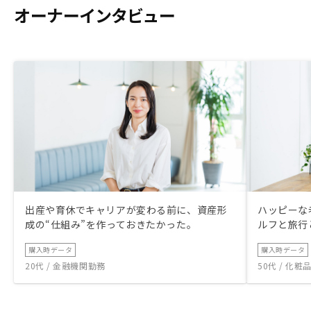
オーナーインタビュー
出産や育休でキャリアが変わる前に、資産形
ハッピーな
成の“仕組み”を作っておきたかった。
ルフと旅行
購入時データ
購入時データ
20代 / 金融機関勤務
50代 / 化