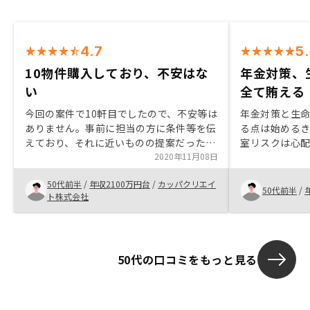
4.7
5
10物件購入しており、不安はな
年金対策、
い
全て賄える
今回の案件で10軒目でしたので、不安等は
年金対策と生
ありません。事前に担当の方に条件等を伝
る点は始める
えており、それに近いものの提案だったと
室リスクは心
思う。購入後のアフターケァ、実際にまだ
2020年11月08日
の方がきちん
体験しておりませんので、どう言った事が
て購入しまし
50代前半
/
年収2100万円台
/
カッパクリエイ
発生して、どのような対処が適切なのか、
かりしている
50代前半
/
ト株式会社
教えて欲しい。
50代の口コミをもっと見る