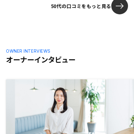
50代の口コミをもっと見る
なく選ばれし
理解し、その
うことなく使
RENOSYの
とスムーズだ
けばやる気に
産投資との違
くもっと話を
OWNER INTERVIEWS
は、と思いま
オーナーインタビュー