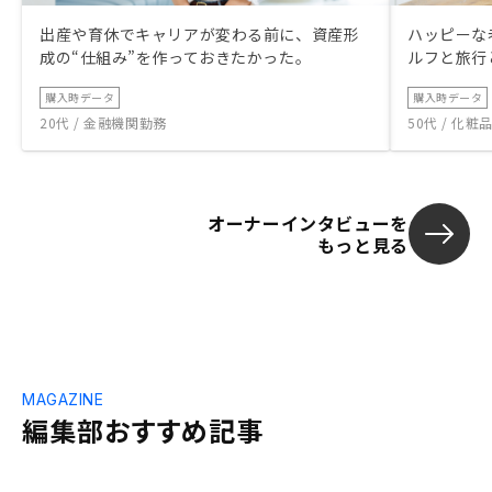
出産や育休でキャリアが変わる前に、資産形
ハッピーな
成の“仕組み”を作っておきたかった。
ルフと旅行
購入時データ
購入時データ
20代 / 金融機関勤務
50代 / 化
オーナーインタビューを
もっと見る
MAGAZINE
編集部おすすめ記事