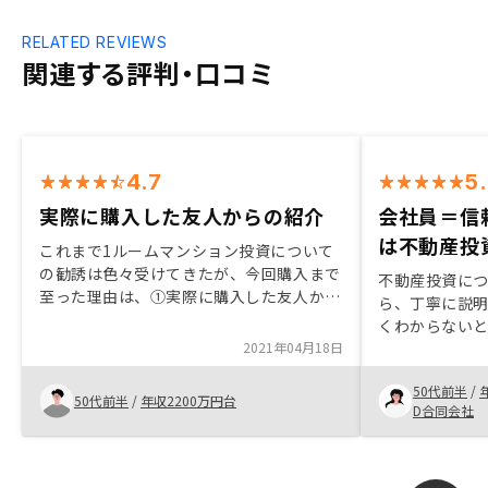
RELATED REVIEWS
関連する評判・口コミ
4.7
5
実際に購入した友人からの紹介
会社員＝信
は不動産投
これまで1ルームマンション投資について
の勧誘は色々受けてきたが、今回購入まで
不動産投資に
至った理由は、①実際に購入した友人から
ら、丁寧に説
の紹介、②中古マンションというのは斬新
くわからない
だった、③購入後の運用プランが充実して
2021年04月18日
てくださった
した、④担当営業の説明が分かりやすかっ
きました。担
た、ことが挙げられます。特になし
50代前半
/
応が真摯であ
50代前半
/
年収2200万円台
D合同会社
であることの
最後のタイミ
中を押されま
念が180度変