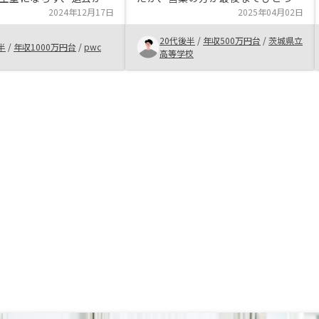
間ほどで次の入居者が決
2024年12月17日
とつ丁寧に教えてくださったので購
2025年04月02日
、2件目への不安はほと
入に踏み切ることができた。ローン
20代後半
/
年収500万円台
/
茨城県立
せんでした。 また、信
を組める属性の人はぜひ検討しても
半
/
年収1000万円台
/
pwc
高等学校
ールスの方が付いてくれ
良いのではないかと思う。
な安心材料でした。