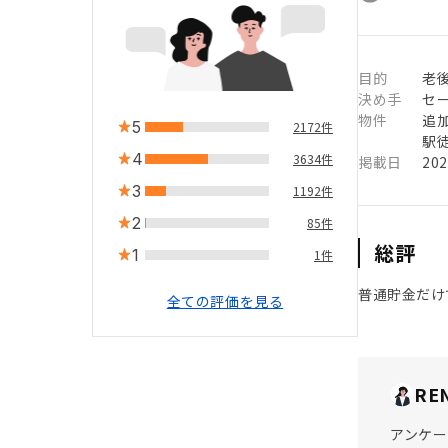
目的
老
決め手
セ
物件
追
5
2172件
駅徒
4
3634件
掲載日
20
3
1192件
2
85件
総評
1
1件
普通貯金だけ
全ての評価を見る
RE
アンケー