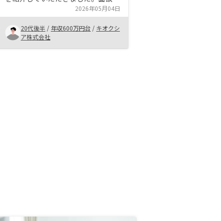
当者の営業の方の説明がわかりやす
2026年05月04日
く、また物件もとても良いものを紹
20代後半
/
年収600万円台
/
キオクシ
介いただけたため、とても信頼でき
ア株式会社
ると感じました。購入後のアフター
サービスもしっかりしており、知人
にも是非おすすめしたいです。