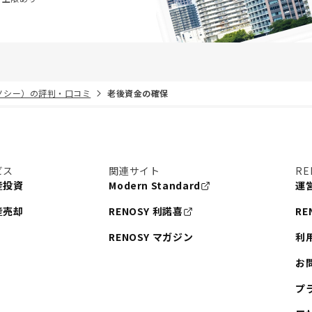
リノシー）の評判・口コミ
老後資金の確保
ビス
関連サイト
RE
産投資
Modern Standard
運
産売却
RENOSY 利諾喜
RE
RENOSY マガジン
利
お
プ