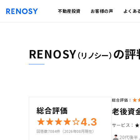
不動産投資
お客様の声
よくあ
RENOSY
の評
（リノシー）
総合評価：
総合評価
老後資
4.3
サービス：
回答数7084件（2026年08月現在）
20代後半