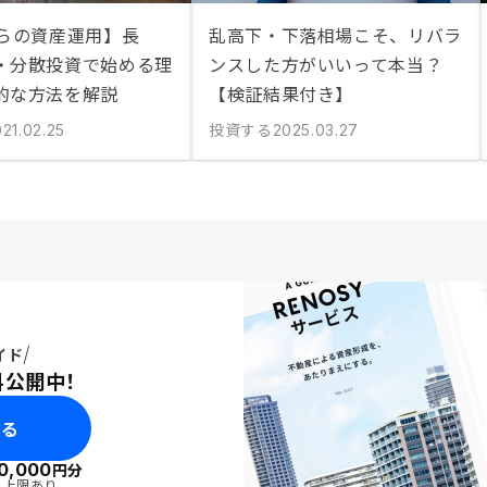
からの資産運用】長
乱高下・下落相場こそ、リバラ
・分散投資で始める理
ンスした方がいいって本当？
的な方法を解説
【検証結果付き】
投資する
21.02.25
2025.03.27
イド
料公開中！
みる
0,000
円分
・上限あり