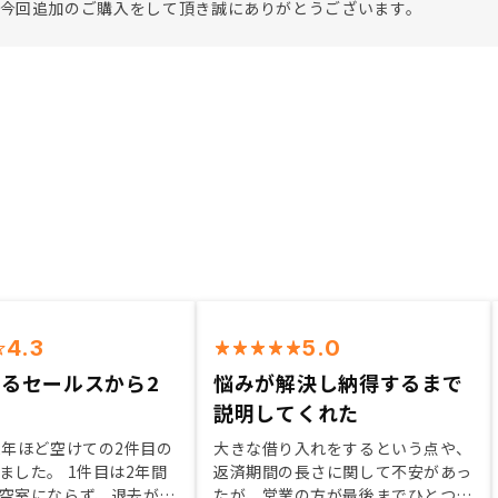
、今回追加のご購入をして頂き誠にありがとうございます。
4.3
5.0
るセールスから2
悩みが解決し納得するまで
入
説明してくれた
2年ほど空けての2件目の
大きな借り入れをするという点や、
ました。 1件目は2年間
返済期間の長さに関して不安があっ
空室にならず、退去が出
たが、営業の方が最後までひとつひ