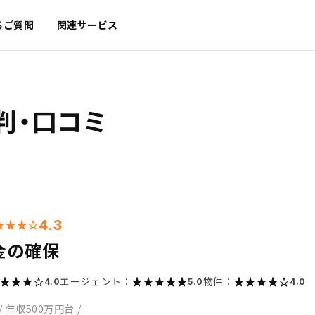
るご質問
関連サービス
判・口コミ
4.3
金の確保
エージェント：
物件：
4.0
5.0
4.0
/
年収500万円台
/