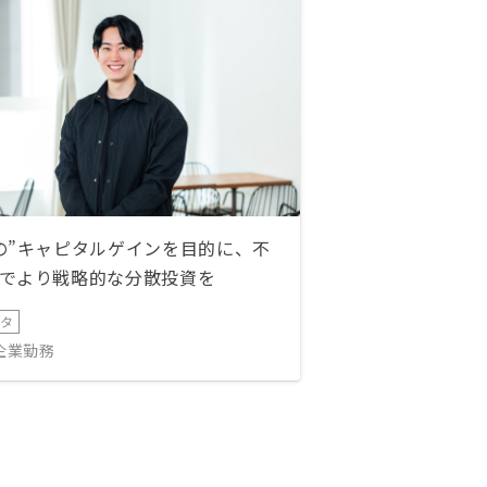
の”キャピタルゲインを目的に、不
でより戦略的な分散投資を
ータ
IT企業勤務