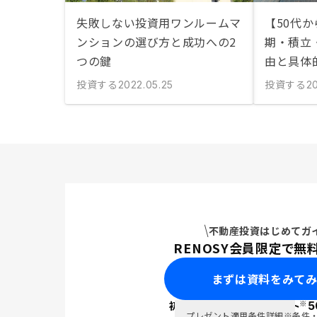
失敗しない投資用ワンルームマ
【50代
ンションの選び方と成功への2
期・積立
つの鍵
由と具体
投資する
投資する
2022.05.25
20
不動産投資はじめてガ
RENOSY会員限定で無
まずは資料をみて
※
初回面談で
ポイント
5
PayPay
プレゼント適用条件詳細
※条件