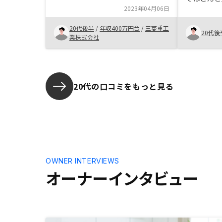
ました。比較したのは米国株に幅広
2023年04月06日
た際も2週
く投資する商品で個別株より安定し
まったため
ていると思いますが、確実な物件を
20代後半
/
年収400万円台
/
三菱重工
んどありま
20代後
選ぶことができれば、市場の影響を
業株式会社
頼できるセ
即座に受けにくいのは不動産だろう
たのも大き
と思いました。そう思ってた矢先に
不動産投資の話を聞く機会をいただ
き、担当営業の印象がよかったので
20代の口コミをもっと見る
購入を決断しました。
OWNER INTERVIEWS
オーナーインタビュー