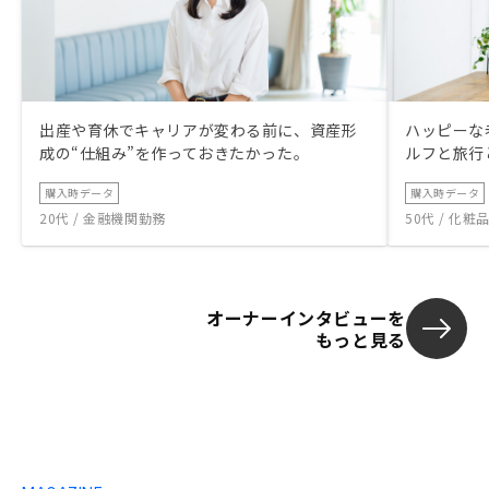
出産や育休でキャリアが変わる前に、資産形
ハッピーな
成の“仕組み”を作っておきたかった。
ルフと旅行
購入時データ
購入時データ
20代 / 金融機関勤務
50代 / 化
オーナーインタビューを
もっと見る