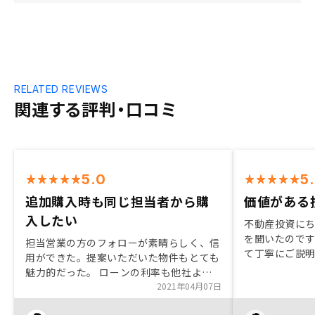
RELATED REVIEWS
関連する評判・口コミ
5.0
5
追加購入時も同じ担当者から購
価値がある
入したい
不動産投資に
を聞いたので
担当営業の方のフォローが素晴らしく、信
て丁寧にご説
用ができた。提案いただいた物件もとても
だけの価値が
魅力的だった。 ローンの利率も他社より1
資への疑心が
パーセント低く組んでくださり大変ありが
2021年04月07日
いてみるだけ
たかった。 将来もう一軒投資用に購入し
す。