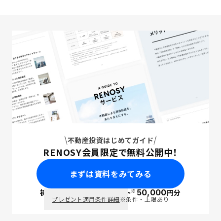
不動産投資はじめてガイド
RENOSY会員限定で無料公開中！
まずは資料をみてみる
※
初回面談で
ポイント
50,000
円分
PayPay
プレゼント適用条件詳細
※条件・上限あり