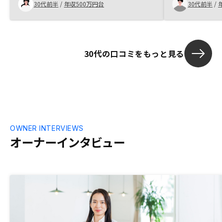
たいと考えているが、今回の担当営業さん
30代前半
/
年収500万円台
30代前半
/
から是非購入したいと思う。
30代の口コミをもっと見る
OWNER INTERVIEWS
オーナーインタビュー