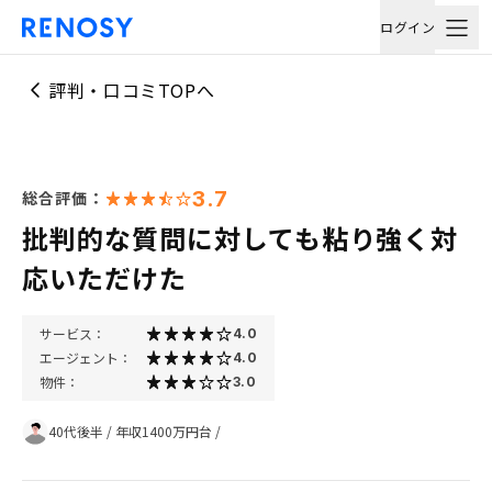
ログイン
評判・口コミTOPへ
3.7
総合評価：
批判的な質問に対しても粘り強く対
応いただけた
サービス：
4.0
エージェント：
4.0
物件：
3.0
40代後半
/
年収1400万円台
/