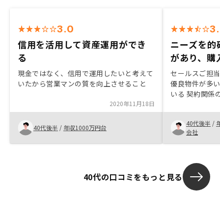
3.0
3
信用を活用して資産運用ができ
ニーズを的
る
があり、購
現金ではなく、信用で運用したいと考えて
セールスご担
いたから営業マンの質を向上させること
優良物件が多い
いる 契約関係
2020年11月18日
理がアプリでで
感があるところ
40代後半
/
しているところ セールスの方が口先だ
40代後半
/
年収1000万円台
会社
でなく、もう
ば良いと思い
りますので、
ほどわかって
40代の口コミをもっと見る
読み取れてい
す。）