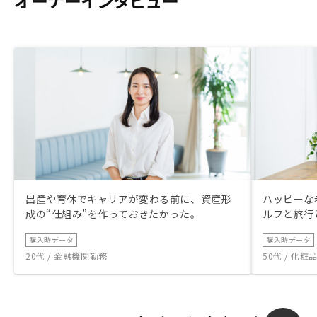
オーナーインタビュー
出産や育休でキャリアが変わる前に、資産形
ハッピーな
成の“仕組み”を作っておきたかった。
ルフと旅行
購入時データ
購入時データ
20代 / 金融機関勤務
50代 / 化