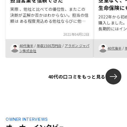
担当営業を信頼できた
空室なく、
生命保険に
実際 、他社と比べての優位性、またこの
決断が正解か否かはわからない。担当の信
2022年から
頼は ある程度見込める他社ならびに他の
購入しました
投資との比較
長期的にはイ
2021年04月12日
には団体信用
るので良い投資
40代後半
/
年収1500万円台
/
アラガン ジャパ
なのは、給与
40代後半
/
ン株式会社
償却が終わっ
に増えたりし
損失と通算で
気になる点で
40代の口コミをもっと見る
OWNER INTERVIEWS