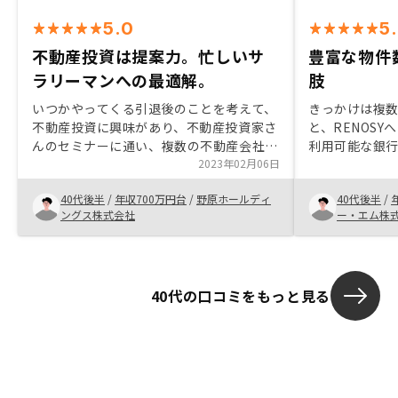
5.0
5
不動産投資は提案力。忙しいサ
豊富な物件
ラリーマンへの最適解。
肢
いつかやってくる引退後のことを考えて、
きっかけは複
不動産投資に興味があり、不動産投資家さ
と、RENOS
んのセミナーに通い、複数の不動産会社と
利用可能な銀
面談し、いろいろな不動産投資手法を検討
2023年02月06日
の物件を指定
しましたが、最初の1棟になかなか踏み切
提案してもら
40代後半
/
年収700万円台
/
野原ホールディ
40代後半
/
ることができませんでした。Renosyさん
でした。チー
ングス株式会社
ー・エム株
から中古ワンルームマンション不動産投資
部門間やフェ
のご提案をいただいたところ、自分でも住
思います。タ
みたいくらい魅力的な物件をご紹介いただ
れていると管
きましたので契約することにしました。契
突にメールや
40代の口コミをもっと見る
約手続きも対応よくスムーズで、アプリも
とに戸惑う事
使いやすいものでした。お取引できてよか
ったと思っています。アプリの機能性向
上。マネーフォワード等の他のアプリとの
連携。