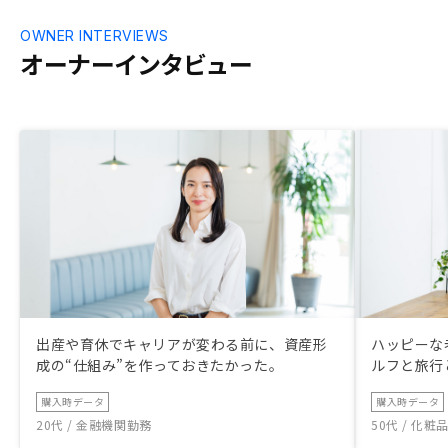
OWNER INTERVIEWS
オーナーインタビュー
出産や育休でキャリアが変わる前に、資産形
ハッピーな
成の“仕組み”を作っておきたかった。
ルフと旅行
購入時データ
購入時データ
20代 / 金融機関勤務
50代 / 化