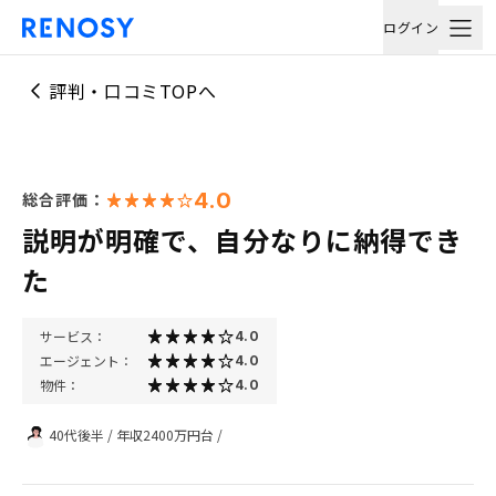
ログイン
評判・口コミTOPへ
4.0
総合評価：
説明が明確で、自分なりに納得でき
た
サービス：
4.0
エージェント：
4.0
物件：
4.0
40代後半
/
年収2400万円台
/