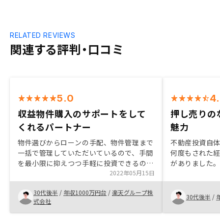
RELATED REVIEWS
関連する評判・口コミ
5.0
4
収益物件購入のサポートをして
押し売りの
くれるパートナー
魅力
物件選びからローンの手配、物件管理まで
不動産投資自
一括で管理していただいているので、手間
何度もされた
を最小限に抑えつつ手軽に投資できるのが
がありました。
決め手 これまで付き合ってくた仲介は訳
2022年05月15日
売りをする事
あり物件を平気で紹介するなどのことがあ
なぜすべきか
30代後半
/
年収1000万円台
/
楽天グループ株
りましたが、Renosyはそんなことなく真
ださったので、
30代後半
/
式会社
摯に対応してくれていると感じたので、今
をはじめとす
後も引き続きRenosyで購入していきたい
率よくアプロ