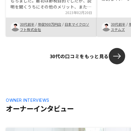
もちました。最初は節税目的でしたが、説
りは運用した
明を聞くうちにその他のメリット、またデ
特に行動には
メリットも理解でき不動産の投資を始めよ
2023年02月20日
ょこCMで見る
うと決断しました。また複数企業の話を聞
まり信用して
30代前半
/
年収900万円台
/
日本マイクロソ
30代前半
/
きましたが、RENOSYの担当者の方は不動
信頼出来るルー
フト株式会社
ステムズ
産投資の初心者である私からの質問にとて
るようになり
も丁寧に対応いただき安心してお付き合い
いたため申し
をできると感じました。
いっぱいだが
ートもあるの
30代の口コミをもっと見る
OWNER INTERVIEWS
オーナーインタビュー