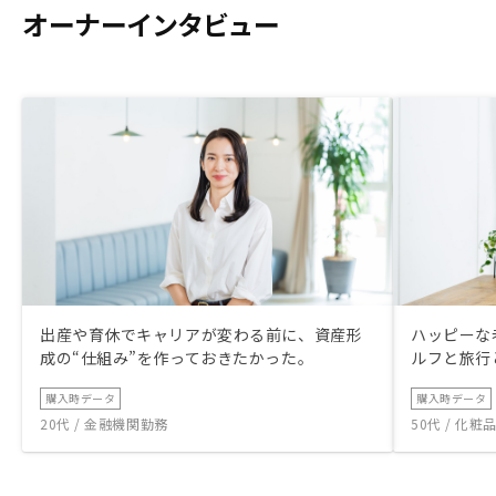
オーナーインタビュー
出産や育休でキャリアが変わる前に、資産形
ハッピーな
成の“仕組み”を作っておきたかった。
ルフと旅行
購入時データ
購入時データ
20代 / 金融機関勤務
50代 / 化