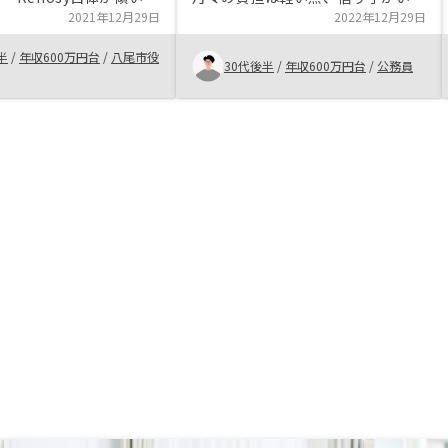
大きいので、簡単に潰れ
2021年12月29日
い期間も非常に短い実績があるとい
2022年12月29日
い。 営業さんが優秀で
う点、管理が割とお任せな点等を鑑
半
/
年収600万円台
/
八尾市役
ったこと。 会社自体が
み購入に至りました。 また、副次
30代後半
/
年収600万円台
/
公務員
長けているところ。 アプ
的な効果として、纏まった額の借入
単にローン等の管理がで
をするということで、月々の支出を
。フランクな対応過ぎて
見直すきっかけになり、無駄を省く
あった。個人情報に関連
ことが出来ました。
ミスが有った。