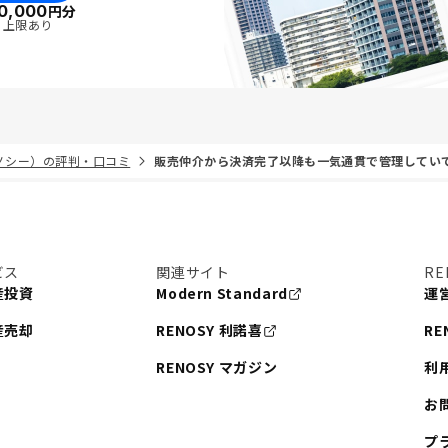
0,000
円分
・上限あり
リノシー）の評判・口コミ
販売仲介から決済完了以降も一気通貫で管理してい
ビス
関連サイト
RE
産投資
Modern Standard
運
産売却
RENOSY 利諾喜
RE
RENOSY マガジン
利
お
プ