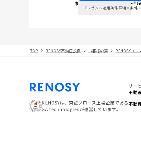
※
初回面談で
ポイント
5
PayPay
プレゼント適用条件詳細
※条件
TOP
RENOSY不動産投資
お客様の声
RENOSY（
サー
不動
RENOSYは、東証グロース上場企業である
不動
GA technologiesが運営しています。