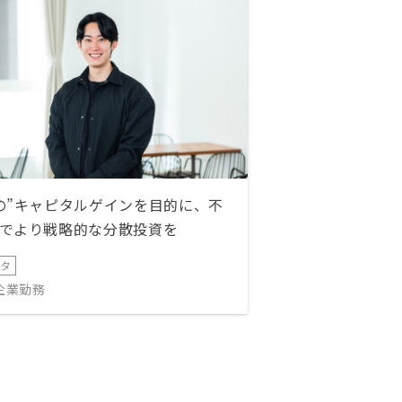
の”キャピタルゲインを目的に、不
でより戦略的な分散投資を
ータ
IT企業勤務