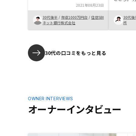
2021年08月23日
も、母体が
ることはな
30代後半
/
年収1000万円台
/
住信SBI
30代後
対応が早か
ネット銀行株式会社
所
IT技術に
リなどで簡
きるところ
驚くことが
する部分で
30代の口コミをもっと見る
OWNER INTERVIEWS
オーナーインタビュー