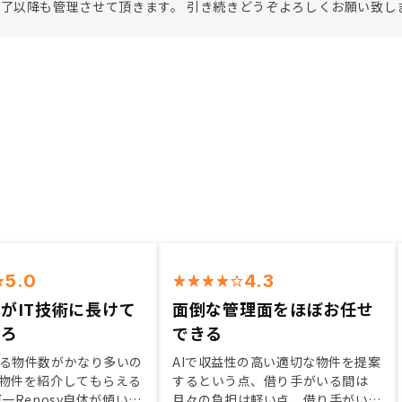
了以降も管理させて頂きます。 引き続きどうぞよろしくお願い致し
5.0
4.3
がIT技術に長けて
面倒な管理面をほぼお任せ
ころ
できる
る物件数がかなり多いの
AIで収益性の高い適切な物件を提案
物件を紹介してもらえる
するという点、借り手がいる間は
一Renosy自体が傾いて
月々の負担は軽い点、借り手がいな