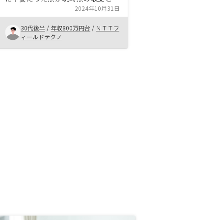
期を見据えた際の収入比較をしっか
2024年10月31日
り教えてくれる点、マンション選定
30代後半
/
年収800万円台
/
ＮＴＴフ
にあたってのポイントを教えて貰え
ィールドテクノ
るので不安なく始めることができた