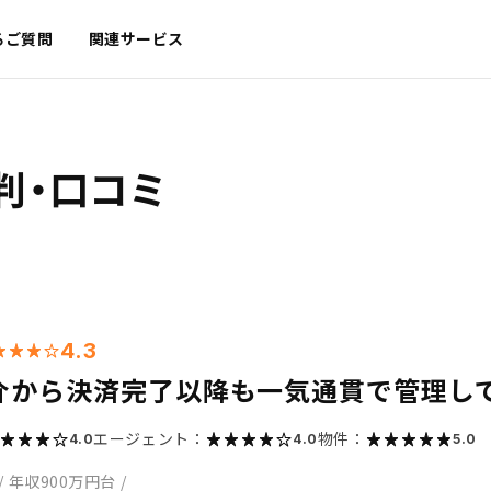
るご質問
関連サービス
判・口コミ
4.3
介から決済完了以降も一気通貫で管理し
エージェント：
物件：
4.0
4.0
5.0
/
年収900万円台
/