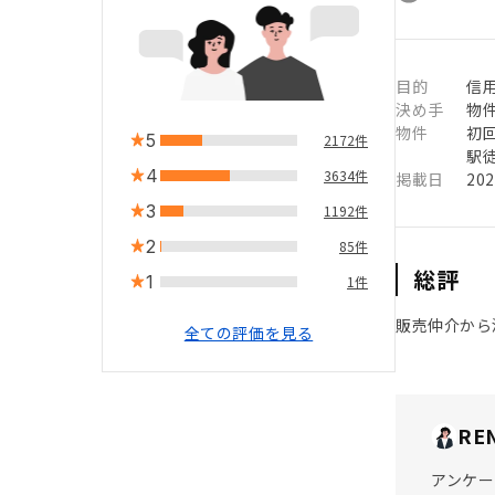
目的
信用
決め手
物
物件
初
5
2172件
駅徒
4
3634件
掲載日
20
3
1192件
2
85件
総評
1
1件
販売仲介から
全ての評価を見る
RE
アンケー