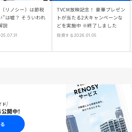
SY（リノシー）は節税
TVCM放映記念！ 豪華プレゼン
い”は嘘？ そういわれ
トが当たる2大キャンペーンな
解説
どを実施中 ※終了しました
投資する
25.07.31
2026.01.05
イド
料公開中！
みる