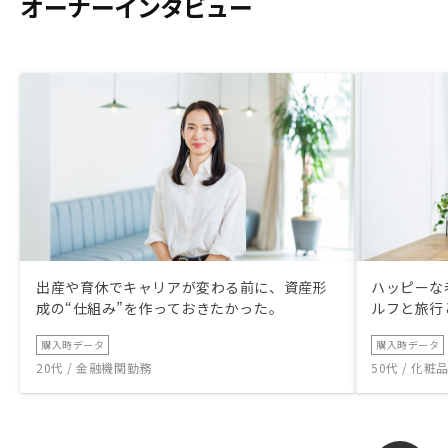
オーナーインタビュー
出産や育休でキャリアが変わる前に、資産形
ハッピーな
成の“仕組み”を作っておきたかった。
ルフと旅行
購入時データ
購入時データ
20代 / 金融機関勤務
50代 / 化