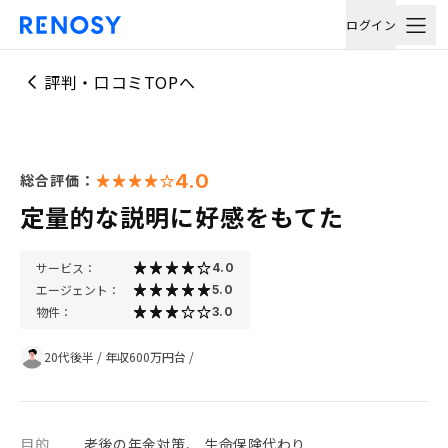
ログイン
評判・口コミTOPへ
4.0
総合評価：
定量的な説明に好感をもてた
サービス：
4.0
エージェント：
5.0
物件：
3.0
20代後半
/
年収600万円台
/
目的
老後の年金対策、 生命保険代わり