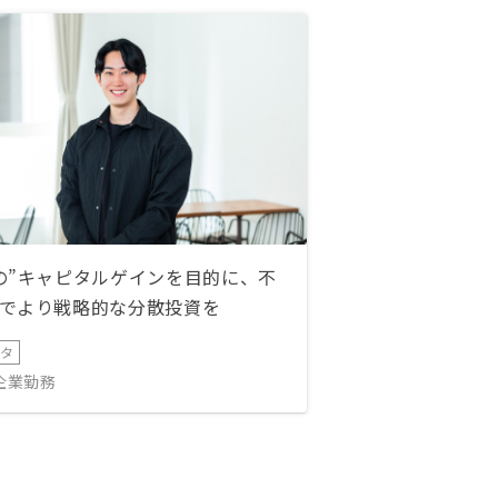
の”キャピタルゲインを目的に、不
でより戦略的な分散投資を
ータ
IT企業勤務