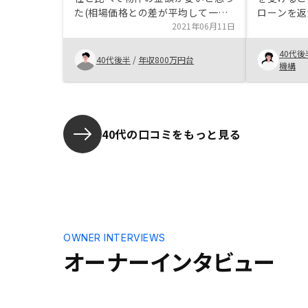
た(相場価格との差が平均して一番
ローンを返
小さいと思った)。管理費用等の運
2021年06月11日
みが、新し
用コストが一番安いと思った。購入
不動産ロー
40代後
後のコンサル(売却タイミングのコ
わりとなり
40代後半
/
年収800万円台
機構
ンサル等)を密に行っていただける
け心丈夫に
とものすごく良い。
じました。
派ですが、
人との仲介
を借るのは
40代の口コミをもっと見る
還元してほ
OWNER INTERVIEWS
オーナーインタビュー