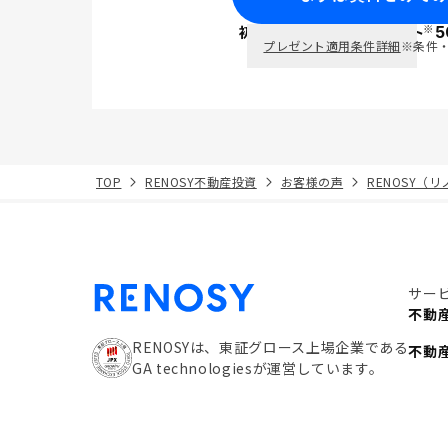
※
初回面談で
ポイント
5
PayPay
プレゼント適用条件詳細
※条件
TOP
RENOSY不動産投資
お客様の声
RENOSY（
サー
不動
RENOSYは、東証グロース上場企業である
不動
GA technologiesが運営しています。