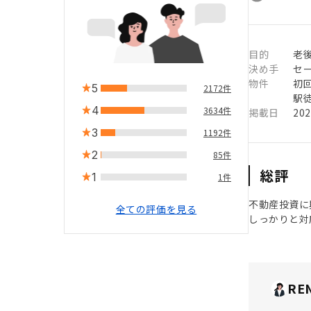
目的
老
決め手
セ
物件
初
5
2172件
駅徒
4
3634件
掲載日
20
3
1192件
2
85件
総評
1
1件
不動産投資に
全ての評価を見る
しっかりと対
RE