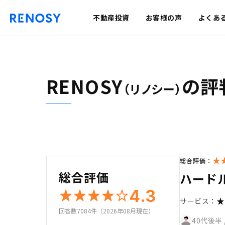
不動産投資
お客様の声
よくあ
RENOSY
の評
（リノシー）
総合評価：
総合評価
ハード
4.3
サービス：
回答数7084件（2026年08月現在）
40代後半