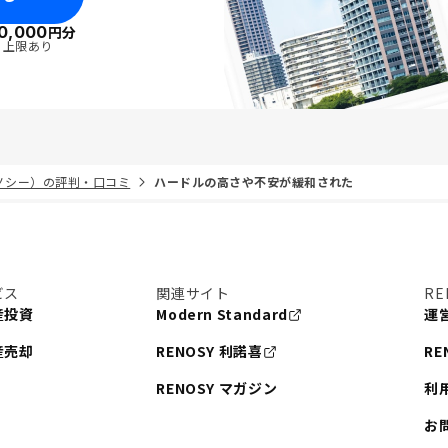
0,000
円分
・上限あり
リノシー）の評判・口コミ
ハードルの高さや不安が緩和された
ビス
関連サイト
RE
産投資
Modern Standard
運
産売却
RENOSY 利諾喜
RE
RENOSY マガジン
利
お