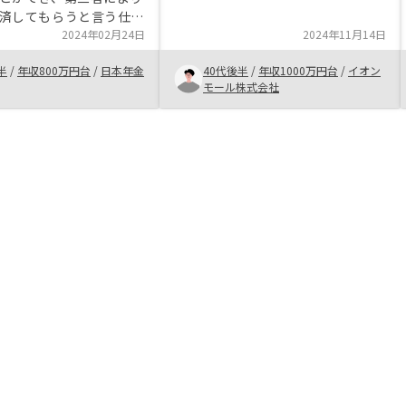
よる選定ということでそこも魅力で
済してもらうと言う仕組
もありました。あとは入居率も他社
い事業だと思いました。
2024年02月24日
2024年11月14日
よりも高く安心でした。まだ始まっ
ンであるため生命保険代
たばかりなので最終的な判断はある
半
/
年収800万円台
/
日本年金
40代後半
/
年収1000万円台
/
イオン
、そこが老後や病気に向
程度時がたたないと出来ませんがリ
モール株式会社
なる点だと個人的には感
スクはありますが低いと判断し、購
六本木のビルは確かに立
入した経緯になります。
オーナーの手数料、賃借
等の利益を得てこのビル
無駄であり、オーナーに
しいと思いました。