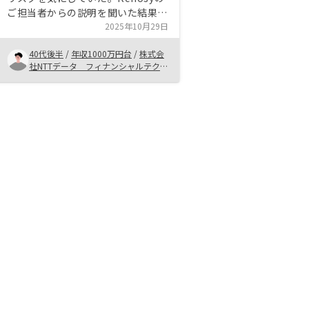
ご担当者からの説明を聞いた結果、
アプリで状況を管理することがで
2025年10月29日
き、リスクを軽減するプランがある
40代後半
/
年収1000万円台
/
株式会
ことがわかり、購入後の不安点を払
社NTTデータ フィナンシャルテクノ
拭することができた。
ロジー