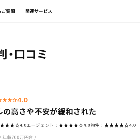
るご質問
関連サービス
判・口コミ
4.0
ルの高さや不安が緩和された
エージェント：
物件：
4.0
4.0
4.0
/
年収700万円台
/