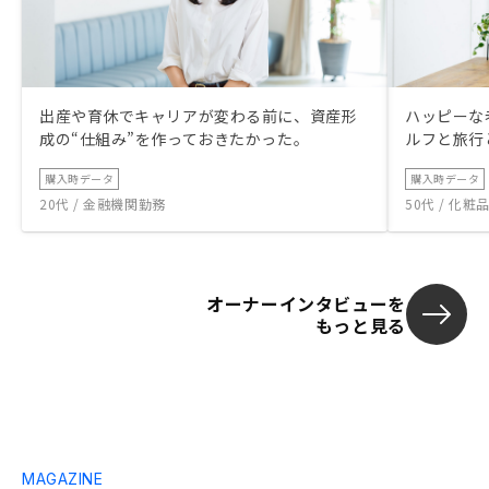
出産や育休でキャリアが変わる前に、資産形
ハッピーな
成の“仕組み”を作っておきたかった。
ルフと旅行
購入時データ
購入時データ
20代 / 金融機関勤務
50代 / 化
オーナーインタビューを
もっと見る
MAGAZINE