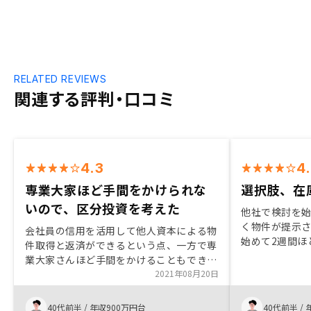
RELATED REVIEWS
関連する評判・口コミ
4.3
4
専業大家ほど手間をかけられな
選択肢、在
いので、区分投資を考えた
他社で検討を
く物件が提示
会社員の信用を活用して他人資本による物
始めて2週間ほ
件取得と返済ができるという点、一方で専
した。物件が
業大家さんほど手間をかけることもできな
在のマーケッ
いという事情から、区分投資を考えていま
2021年08月20日
た。 また申し
した。 良い条件で融資を引けたこと、賃
れておりスム
貸管理の強み、契約回りの手続きの便利さ
40代前半
/
年収900万円台
40代前半
/