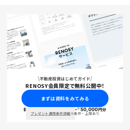
不動産投資はじめてガイド
RENOSY会員限定で無料公開中！
まずは資料をみてみる
※
初回面談で
ポイント
50,000
円分
PayPay
プレゼント適用条件詳細
※条件・上限あり