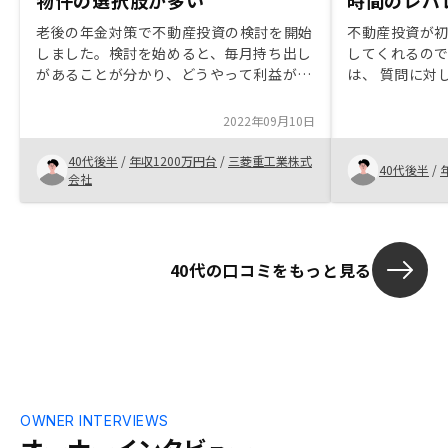
物件の選択肢が多い
時間のレバ
老後の年金対策で不動産投資の検討を開始
不動産投資が
しました。検討を始めると、毎月持ち出し
してくれるの
があることが分かり、どうやって利益が出
は、 質問に対
るのか仕組みがわかりませんでした。色々
信頼出来まし
な説明を聞いた結果、ミドルリスク・ミド
ここからがス
2022年09月10日
ルリターンの仕組みが理解出来ました。
自分の背中を
RENOSYを選んだ理由は、自社物件がない
40代後半
/
年収1200万円台
/
三菱重工業株式
40代後半
/
ことから、自社物件を優先するようなこと
会社
はなく、多様な中古物件を紹介できる点で
す。夫々の人のニーズにマッチした選択肢
を提案出来る点は、複数の物件購入を検討
する際に有益なと考えました。不動産投資
40代の口コミをもっと見る
のメリットについてもっと分かりやすいプ
レゼンがあればいいと思います。
OWNER INTERVIEWS