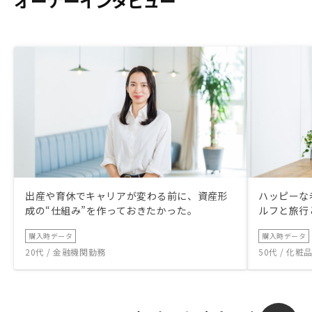
オーナーインタビュー
出産や育休でキャリアが変わる前に、資産形
ハッピーな
成の“仕組み”を作っておきたかった。
ルフと旅行
購入時データ
購入時データ
20代 / 金融機関勤務
50代 / 化