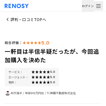
ログイン
評判・口コミTOPへ
5.0
総合評価：
一軒目は半信半疑だったが、今回追
加購入を決めた
サービス：
5.0
エージェント：
5.0
物件：
5.0
40代後半
/
年収600万円台
/
TC神鋼不動産株式会社