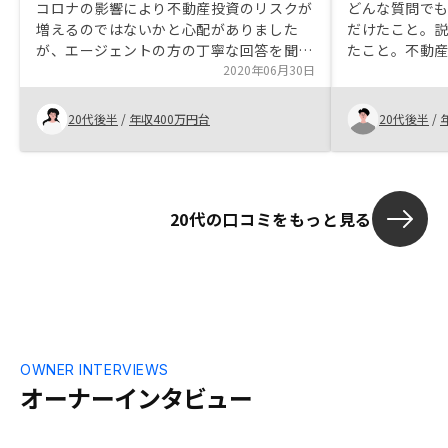
コロナの影響により不動産投資のリスクが
どんな質問で
増えるのではないかと心配がありました
だけたこと。
が、エージェントの方の丁寧な回答を聞い
たこと。不動
て安心して購入することができました。物
2020年06月30日
いイメージを
件の資料を渡す際に、ハザードマップや路
している会社
線価図に物件の場所を示すようにして頂く
意思決定がで
20代後半
/
年収400万円台
20代後半
/
と分かりやすいです。
20代の口コミをもっと見る
OWNER INTERVIEWS
オーナーインタビュー