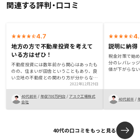
関連する評判・口コミ
4.7
4
地方の方で不動産投資を考えて
説明に納得
いる方はぜひ！
税金対策で始め
分のレバレッジ
不動産投資には数年前から関心はあったも
値が下がらない
のの、住まいが田舎ということもあり、良
優れた物件の選
い立地の不動産との関わり方が分からない
シミュレーショ
でいました。 そんな中、RENOSYの広告
2022年12月29日
た後よ物件の
を見て、資料請求したことが、はじまりで
理士事務所とい
40代前半
/
年収700万円台
/
アスク工場株式
した。 私が感じたRENOSYの強みは過
40代前半
/
でもらえた事
会社
去のデータを元にした、AIを駆使した物件
の選定にあると思います。 個人の考えに
偏らず、データに基づいている事は、私に
とってはとても信頼出来るサービスとはん
40代の口コミをもっと見る
だんしました。 担当の方の説明もとて
も勉強になった事もあり、資料請求から契