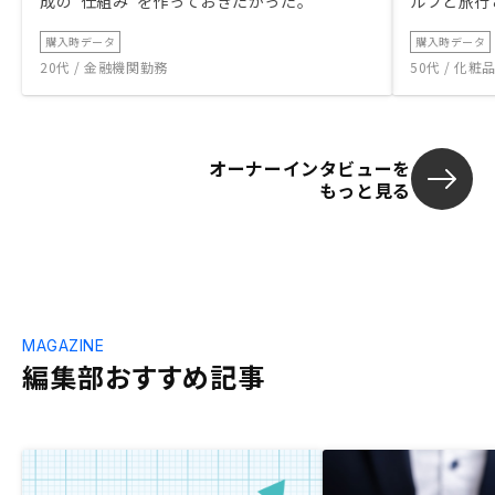
成の“仕組み”を作っておきたかった。
ルフと旅行
購入時データ
購入時データ
20代 / 金融機関勤務
50代 / 化
オーナーインタビューを
もっと見る
MAGAZINE
編集部おすすめ記事