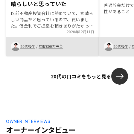
晴らしいと思っていた
普通貯金だけ
性があること
以前不動産投資会社に勤めていて、素晴ら
しい商品だと思っているので、買いまし
た。低金利でご提案を頂きありがたかった
です。いろんな金融商品と混ぜて不動産投
2020年12月11日
資する事で資産が増やせると思います。今
後も買い増して行きたいと思います。サー
20代後半
/
年収800万円台
20代後半
/
ビスに満足することなく、より良くしてい
って欲しいのと、価格、金利、管理条件を
他社よりも圧倒的にする事で顧客はもっと
満足を得られると思います。
20代の口コミをもっと見る
OWNER INTERVIEWS
オーナーインタビュー