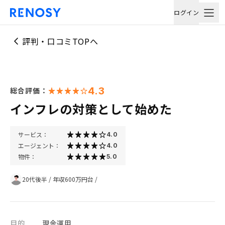
ログイン
評判・口コミTOPへ
4.3
総合評価：
インフレの対策として始めた
サービス：
4.0
エージェント：
4.0
物件：
5.0
20代後半
/
年収600万円台
/
目的
現金運用