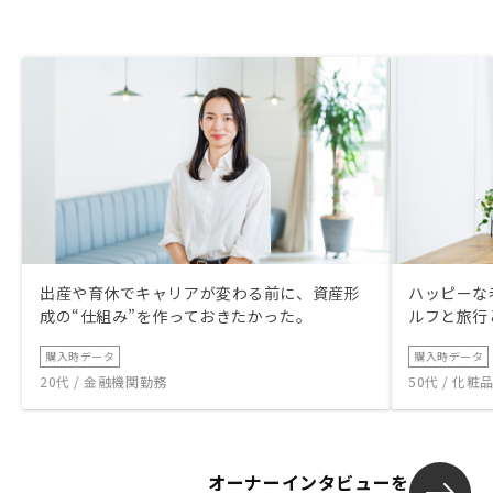
出産や育休でキャリアが変わる前に、資産形
ハッピーな
成の“仕組み”を作っておきたかった。
ルフと旅行
購入時データ
購入時データ
20代 / 金融機関勤務
50代 / 化
オーナーインタビューを