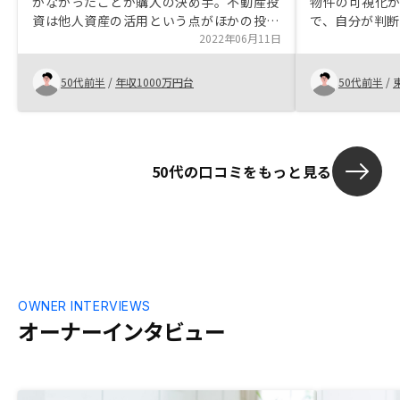
がなかったことが購入の決め手。不動産投
物件の可視化
資は他人資産の活用という点がほかの投資
で、自分が判
との違いでユニークだった。実際の契約ま
2022年06月11日
ができました。
ではオンラインでの打合せで済ませること
の皆さんが誠実
ができ、また時間もこちらの都合に合わせ
を世界中に展
50代前半
/
年収1000万円台
50代前半
/
てもらうことができた。担当の営業さんは
た。グローバ
こちらに対して丁寧すぎるくらいに説明を
仰る点に頼も
重ねてくれたと思います。まだこのあと実
した。購入対
際に運用を続けてみないと今回の選択が良
択機会の提供
50代の口コミをもっと見る
かったどうかは分かりませんが、相談から
手続き、運用開始までは問題なく進むこと
が出来ました。運用シミュレーションにつ
いてExcelファイルでの提供をお願いした
が断られた。PDFファイルから転記してい
くのは大変なので提供して貰えると色々と
考える上で便利と思います。
OWNER INTERVIEWS
オーナーインタビュー