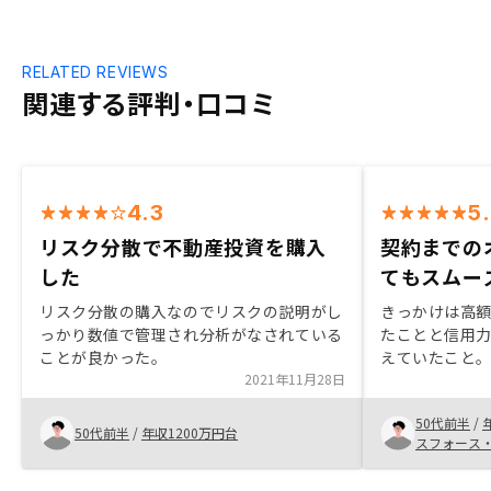
RELATED REVIEWS
関連する評判・口コミ
4.3
5
リスク分散で不動産投資を購入
契約までの
した
てもスムー
リスク分散の購入なのでリスクの説明がし
きっかけは高
っかり数値で管理され分析がなされている
たことと信用
ことが良かった。
えていたこと。
2021年11月28日
ーケティング
の一連の仕組
50代前半
/
業が信用でき
50代前半
/
年収1200万円台
スフォース