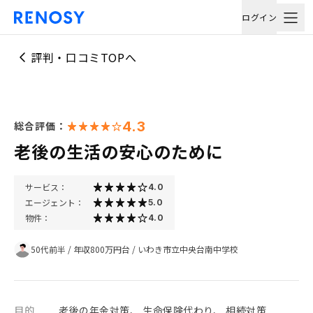
ログイン
評判・口コミTOPへ
4.3
総合評価：
老後の生活の安心のために
サービス：
4.0
エージェント：
5.0
物件：
4.0
50代前半
/
年収800万円台
/
いわき市立中央台南中学校
目的
老後の年金対策、 生命保険代わり、 相続対策