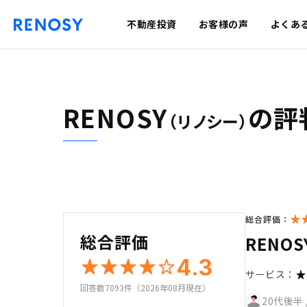
不動産投資
お客様の声
よくあ
RENOSY
の評
（リノシー）
総合評価：
総合評価
REN
4.3
サービス：
回答数7093件（2026年08月現在）
20代後半