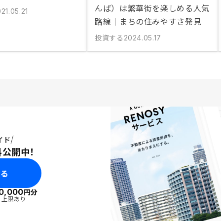
んば）は繁華街を楽しめる人気
21.05.21
路線｜まちの住みやすさ発見
投資する
2024.05.17
イド
料公開中！
みる
0,000
円分
・上限あり