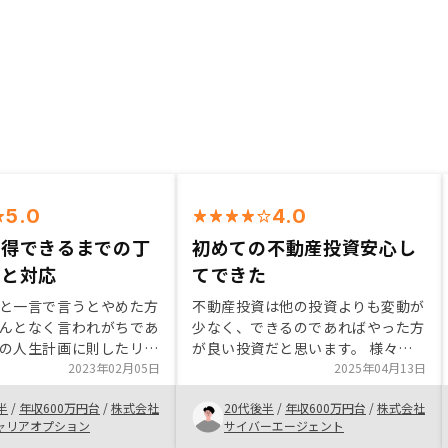
5.0
4.0
納得できるまでの丁
初めての不動産投資安心し
明と対応
てできた
と一言で言うとやめた方
不動産投資は他の投資よりも変動が
んとなく言われがちであ
少なく、できるのであればやった方
の人生計画に則したリス
が良い投資だと思います。 様々な
明した上での契約だった
2023年02月05日
出口戦略もあり、最初の手続きはや
2025年04月13日
のやる理由が明確になっ
や面倒ですが一度やってみるとその
半
/
年収600万円台
/
株式会社
20代後半
/
年収600万円台
/
株式会社
当の方の真摯な対応を見
ままフローに乗せて行けるのでやっ
ャリアオプション
サイバーエージェント
ると思えたのも大きな要
ていない人でできるのであればぜひ