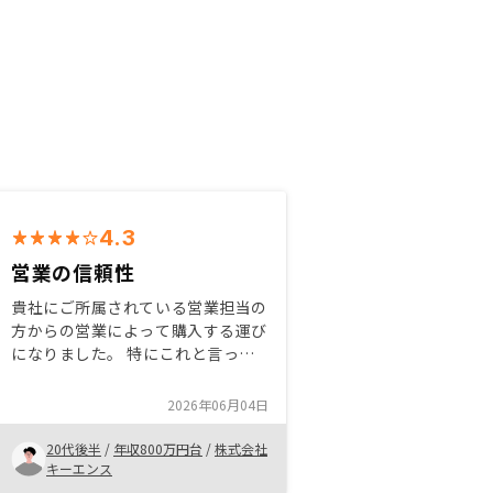
4.3
営業の信頼性
貴社にご所属されている営業担当の
方からの営業によって購入する運び
になりました。 特にこれと言って
購入しようと思った理由はありませ
んが、同じ営業職の友人として信頼
2026年06月04日
性を持って購入させていただきまし
た。
20代後半
/
年収800万円台
/
株式会社
キーエンス