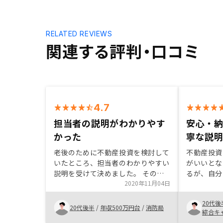
RELATED REVIEWS
関連する評判・口コミ
4.7
担当者の説明がわかりやす
安心・
かった
寧な説
老後のために不動産投資を検討して
不動産投資
いたところ、担当者のわかりやすい
がいいとな
説明を受けて決めました。 その後
るが、自分
の対応もよく、安心しています。
2020年11月04日
クを全て説
ので、自分
20代後
た。また担
20代後半
/
年収500万円台
/
消防局
綜合キ
て信頼でき