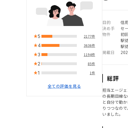
目的
信用
決め手
セ
物件
初
5
2177件
駅徒
4
3636件
駅徒
掲載日
20
3
1194件
2
85件
1
1件
総評
全ての評価を見る
担当エージェ
の長期目線な
と自分で動か
りつつなので
いました。