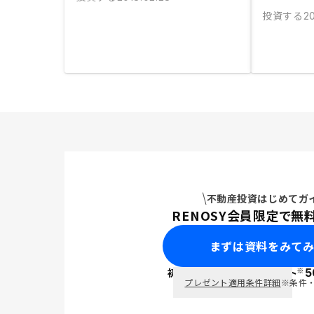
投資する
20
不動産投資はじめてガ
RENOSY会員限定で無
まずは資料をみて
※
初回面談で
ポイント
5
PayPay
プレゼント適用条件詳細
※条件