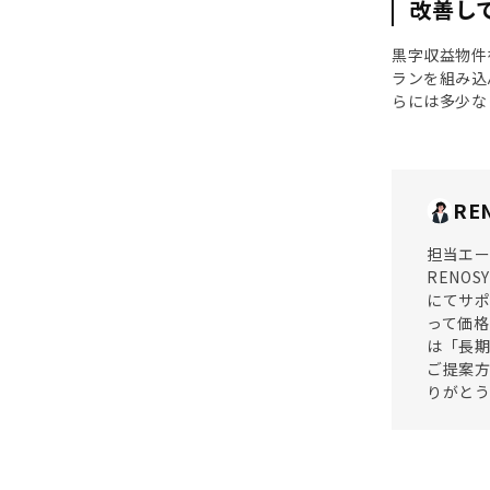
改善し
黒字収益物件
ランを組み込
らには多少な
RE
担当エ
RENO
にてサ
って価
は「長
ご提案
りがと