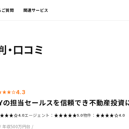
るご質問
関連サービス
判・口コミ
4.3
OSYの担当セールスを信頼でき不動産投資
エージェント：
物件：
4.0
5.0
4.0
/
年収500万円台
/