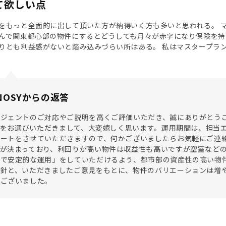
て欲しい点
をもっと全面的に出して頂いた方が納得いく方も多いと思われる。 
んで関東都心部の物件にするとどうしても月々が赤字になり保険を持
りとも利益感がないと踏み込みづらい所はある。 私はマスタープラ
NOSYからの返答
ージェントのご対応やご説明を高くご評価いただき、誠にありがとう
SYをお選びいただきまして、大変嬉しく思います。運用期間は、担当エージェン
ポートをさせていただきますので、何かございましたらお気軽にご連
格が決まっており、利回りが高い物件は収益性も高いですが空室など
期で安定的な運用」をしていただけるよう、都市部の資産性の高い物
方針と、いただきましたご意見をもとに、物件のバリエーションは増
うございました。