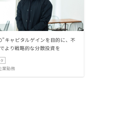
の”キャピタルゲインを目的に、不
でより戦略的な分散投資を
ータ
IT企業勤務