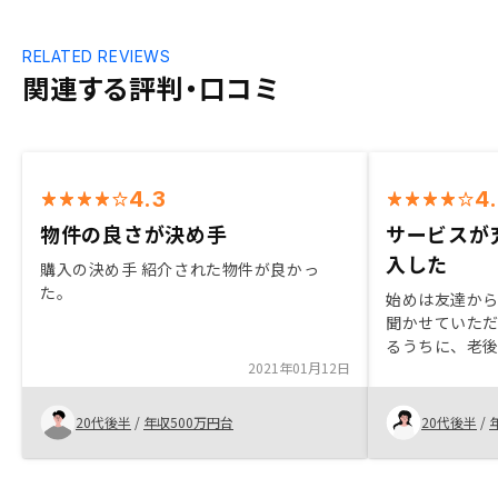
RELATED REVIEWS
関連する評判・口コミ
4.3
4
物件の良さが決め手
サービスが
入した
購入の決め手 紹介された物件が良かっ
た。
始めは友達か
聞かせていた
るうちに、老
2021年01月12日
れからの生活
りました。他
ートもあり、
20代後半
/
年収500万円台
20代後半
/
ので、今回投