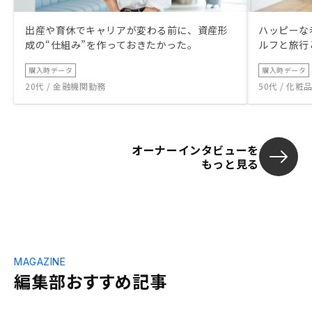
出産や育休でキャリアが変わる前に、資産形
ハッピーな
成の“仕組み”を作っておきたかった。
ルフと旅行
購入時データ
購入時データ
20代 / 金融機関勤務
50代 / 化
オーナーインタビューを
もっと見る
MAGAZINE
編集部おすすめ記事