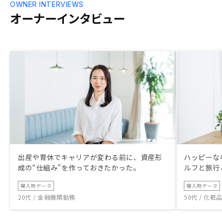
OWNER INTERVIEWS
オーナーインタビュー
出産や育休でキャリアが変わる前に、資産形
ハッピーな
成の“仕組み”を作っておきたかった。
ルフと旅行
購入時データ
購入時データ
20代 / 金融機関勤務
50代 / 化