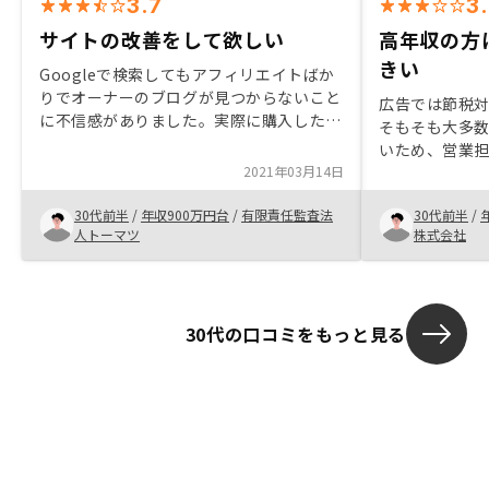
3.7
3
サイトの改善をして欲しい
高年収の方
きい
Googleで検索してもアフィリエイトばか
りでオーナーのブログが見つからないこと
広告では節税
に不信感がありました。実際に購入したオ
そもそも大多
ーナー以外のアフィリエイトは逆効果のよ
いため、営業
うに思います。インカムゲインを重視した
2021年03月14日
説明をしてもら
物件の販売
か理解できてい
30代前半
/
年収900万円台
/
有限責任監査法
30代前半
/
してメリット
人トーマツ
株式会社
したが、事前
めします。
30代の口コミをもっと見る