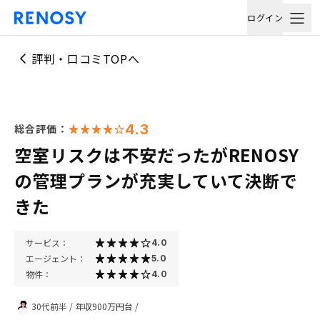
ログイン
評判・口コミTOPへ
4.3
総合評価：
空室リスクは不安だったがRENOSY
の管理プランが充実していて決断で
きた
サービス：
4.0
エージェント：
5.0
物件：
4.0
30代前半
/
年収900万円台
/