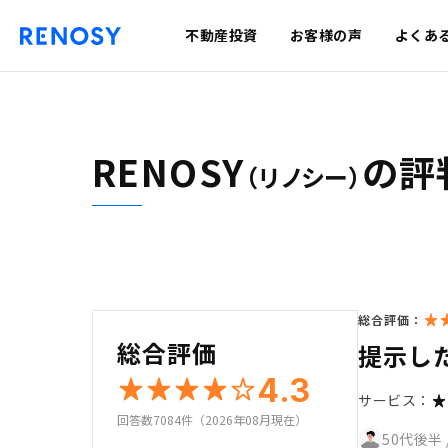
不動産投資
お客様の声
よくあ
RENOSY
の評
（リノシー）
総合評価：
総合評価
提示し
4.3
サービス：
回答数7084件（2026年08月現在）
50代後半