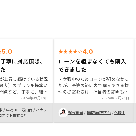
5.0
4.0
に丁寧に対応頂き、
ローンを組まなくても購入
きた
できました
が上昇し続けている状況
・休職中のためローンが組めなかっ
最大）のプランを提案い
たが、予算の範囲内で購入できる物
問点など、丁寧に、継続
件の提案を受け、担当者の説明もよ
てもらえました。 ま
2024年09月18日
く整理されていて分かりやすく説得
2025年02月23日
ついても、最適なものを
力があり、好感が持つことができた
半
/
年収1000万円台
/
パナソ
けたと思います。 ま
事。 ・対応が迅速で、LINEで担当
50代後半
/
年収800万円台
/
休職中
コネクト株式会社
たばかりですが、機会が
者と気軽にやり取りできるので、ス
加で投資を検討してみた
トレスをあまり感じなかった。購入
確定申告）の効果、他の
後の事務手続きの説明を手厚くす