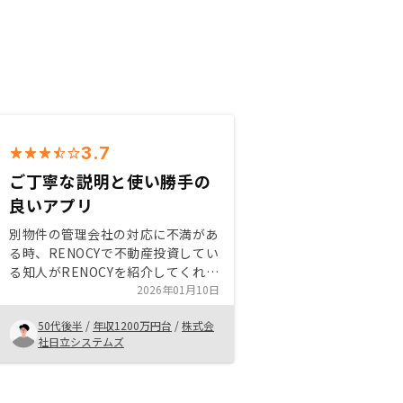
3.7
ご丁寧な説明と使い勝手の
良いアプリ
別物件の管理会社の対応に不満があ
る時、RENOCYで不動産投資してい
る知人がRENOCYを紹介してくれま
した。管理会社乗り換えの時からご
2026年01月10日
親切に対応いただき、安心感があり
50代後半
/
年収1200万円台
/
株式会
ました。 RENOCYアプリも前の管
社日立システムズ
理会社にはなく、使い勝手が良かっ
たです。