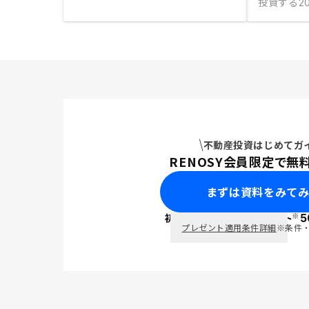
投資する
20
不動産投資はじめてガ
RENOSY会員限定で無
まずは資料をみて
※
初回面談で
ポイント
5
PayPay
プレゼント適用条件詳細
※条件