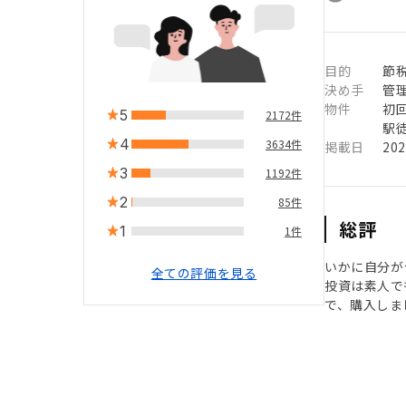
目的
節
決め手
管
物件
初
5
2172件
駅徒
4
3634件
掲載日
20
3
1192件
2
85件
総評
1
1件
いかに自分が
全ての評価を見る
投資は素人で
で、購入しま