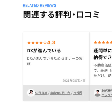
RELATED REVIEWS
関連する評判・口コミ
4.3
DXが進んでいる
疑問単
納得で
DXが進んでいるためセミナーの実
施
不動産価値
で、最適（
ただけ、疑
2021年08月14日
的に対応し
た、物件に
50代後
提案いただ
50代後半
/
年収900万円台
/
市役所
ニック
た、はじめ
あれば、追
い。節税（