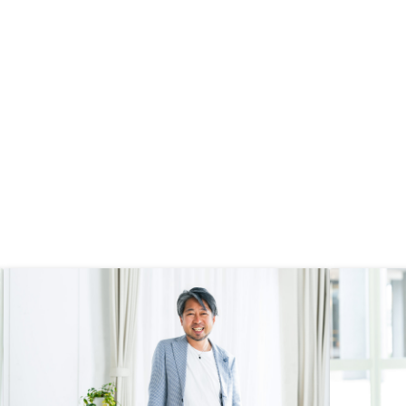
、疑問点別の資料を提供
る。
たい。