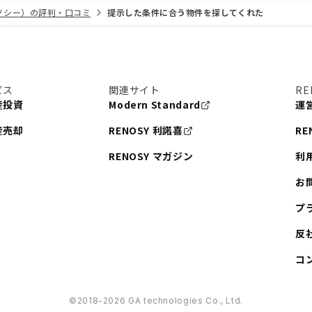
リノシー）の評判・口コミ
提示した条件に合う物件を探してくれた
ビス
関連サイト
RE
産投資
Modern Standard
運
産売却
RENOSY 利諾喜
RE
RENOSY マガジン
利
お
プ
反
コ
©︎2018-2026 GA technologies Co., Ltd.