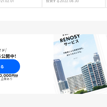
投資する
21.02.01
2022.08.30
イド
料公開中！
みる
0,000
円分
・上限あり