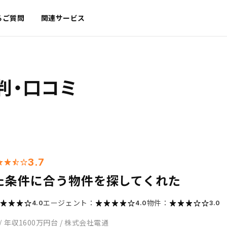
るご質問
関連サービス
判・口コミ
3.7
た条件に合う物件を探してくれた
エージェント：
物件：
4.0
4.0
3.0
/
年収1600万円台
/
株式会社電通