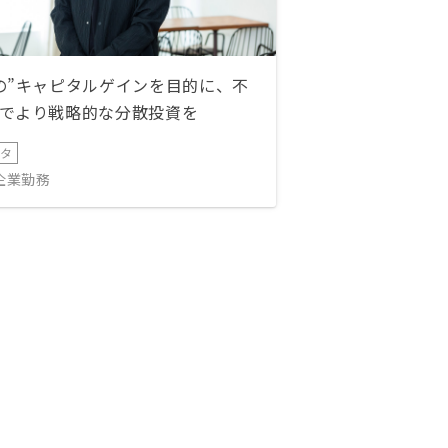
の”キャピタルゲインを目的に、不
でより戦略的な分散投資を
ータ
IT企業勤務