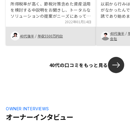
所得税率が高く、節税対策含めた資産活用
以前から行み
を検討する中説明をお聞きし、トータルな
がなかったんで
ソリューションの提案がニーズにあってお
誘であり始めま
りよかったです。レバレッジを聴かせつ
2022年01月14日
問についても
つ、運用と節税のバランスよかったので購
頼できましての
40代後半
/
入を決めました。
40代後半
/
年収5500万円台
会社
税金関係の説
いただきたい
40代の口コミをもっと見る
OWNER INTERVIEWS
オーナーインタビュー