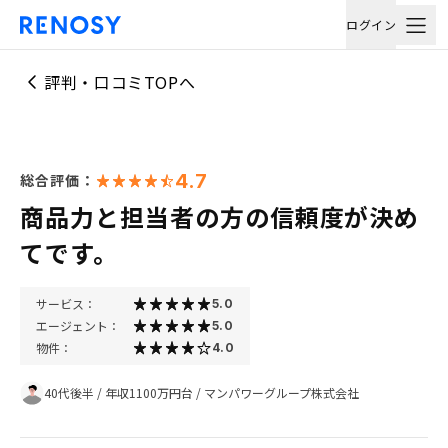
ログイン
評判・口コミTOPへ
4.7
総合評価：
商品力と担当者の方の信頼度が決め
てです。
サービス：
5.0
エージェント：
5.0
物件：
4.0
40代後半
/
年収1100万円台
/
マンパワーグループ株式会社