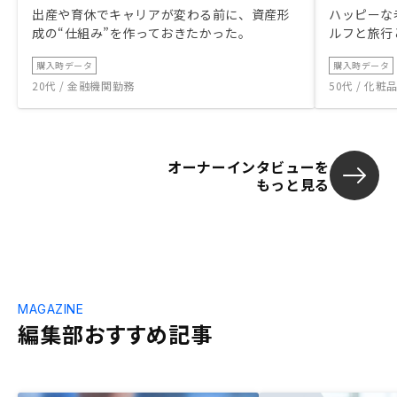
出産や育休でキャリアが変わる前に、資産形
ハッピーな
成の“仕組み”を作っておきたかった。
ルフと旅行
購入時データ
購入時データ
20代 / 金融機関勤務
50代 / 化
オーナーインタビューを
もっと見る
MAGAZINE
編集部おすすめ記事