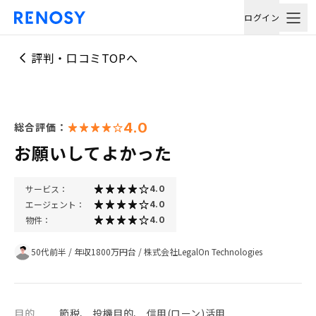
ログイン
評判・口コミTOPへ
4.0
総合評価：
お願いしてよかった
サービス：
4.0
エージェント：
4.0
物件：
4.0
50代前半
/
年収1800万円台
/
株式会社LegalOn Technologies
目的
節税、 投機目的、 信用(ローン)活用