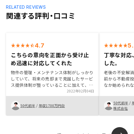
RELATED REVIEWS
関連する評判・口コミ
4.7
5
こちらの意向を正面から受け止
丁寧な対応
め迅速に対応してくれた
した。
物件の管理・メンテナンス体制がしっかり
老後の不安解
していて、将来の売却まで見越したサービ
前から不動産
ス提供体制が整っていることに加えて、
なか始められな
日々の収支状況がアプリで簡単に分かるこ
2022年02月04日
明を聞き、こ
と。また、担当者の方がよく勉強されてい
た為、今回、納
50代前半
/
ると感じられたことから安心して購入を決
で安心して購
50代前半
/
年収1700万円台
株式会社
意出来ました。余計なお世話かもしれませ
んが、従業員の方の労務管理はもう少し配
慮された方がいいと思います。