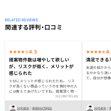
RELATED REVIEWS
関連する評判・口コミ
4.3
4
提案物件数は増やして欲しい
満足できる
が、リスクが低く、メリットが
友達の紹介から
感じられた
るかかなり迷
て、自分が想
十分にメリットが感じられたため。 リス
容できる範囲
クが高くない商品っていうのを検討中の人
した。 今後の
には教えてあげたいですね。提案頂く物件
ありますが、
数が少ないので、比較検討がしずらいかも
2021年07月14日
す。
です。あとは物件価格が市場で見て適正な
のかどうかを知る方法がないのを改善して
30代前半
/
年収800万円台
30代前半
/