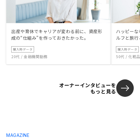
出産や育休でキャリアが変わる前に、資産形
ハッピーな
成の“仕組み”を作っておきたかった。
ルフと旅行
購入時データ
購入時データ
20代 / 金融機関勤務
50代 / 化
オーナーインタビューを
もっと見る
MAGAZINE