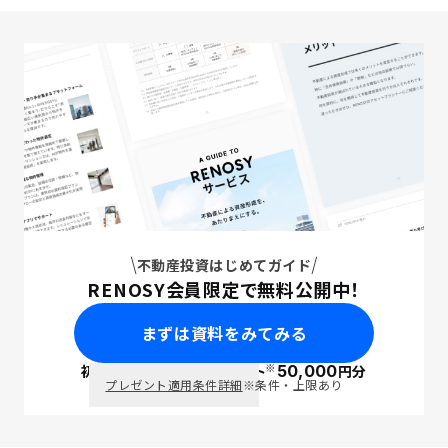
不動産投資はじめてガイド
RENOSY会員限定で無料公開中！
まずは資料をみてみる
※
初回面談で
ポイント
50,000
円分
PayPay
プレゼント適用条件詳細
※条件・上限あり