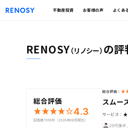
不動産投資
お客様の声
よくあ
RENOSY
の評
（リノシー）
総合評価：
総合評価
スムー
4.3
サービス：
回答数7090件（2026年08月現在）
20代後半