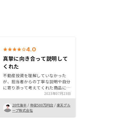
4.0
真摯に向き合って説明して
くれた
不動産投資を理解していなかった
が、担当者からの丁寧な説明や自分
に寄り添って考えてくれた商品に対
してとても良い印象を持ったため購
2023年07月23日
入するきっかけとなった。 資産運
20代後半
/
年収500万円台
/
楽天グル
用だけでなく、保険としても活用で
ープ株式会社
きるため、おすすめできる商品とな
っている。