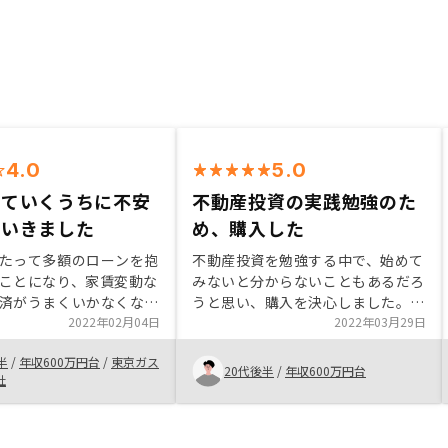
4.0
5.0
いていくうちに不安
不動産投資の実践勉強のた
ていきました
め、購入した
たって多額のローンを抱
不動産投資を勉強する中で、始めて
ことになり、家賃変動な
みないと分からないこともあるだろ
済がうまくいかなくなる
うと思い、購入を決心しました。分
かという不安がありまし
2022年02月04日
からないことをいつでも丁寧に教え
2022年03月29日
、いい物件を紹介してい
て貰えたおかげで、不安なく手続き
半
/
年収600万円台
/
東京ガス
賃・資産価値がある程度
出来ました。アプリの存在は、購入
20代後半
/
年収600万円台
社
もしくは上昇するのでは
後に初めて知りましたが、関係書類
えたため購入することを
をいつでも確認することができ、不
。購入後、担当者の対応
動産投資を勉強するのに大変便利で