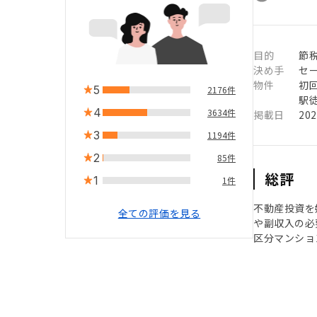
目的
節
決め手
セ
物件
初
5
2176件
駅徒
4
3634件
掲載日
20
3
1194件
2
85件
総評
1
1件
不動産投資を
全ての評価を見る
や副収入の必
区分マンショ