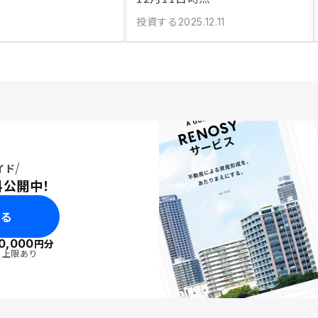
投資する
2025.12.11
イド
料公開中！
みる
0,000
円分
・上限あり