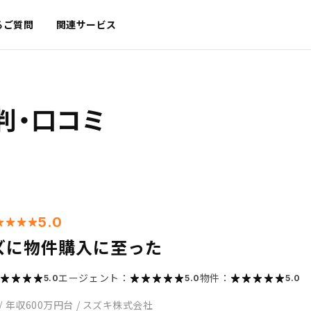
るご質問
関連サービス
判・口コミ
5.0
ズに物件購入に至った
エージェント：
物件：
5.0
5.0
5.0
/
年収600万円台
/
スズキ株式会社