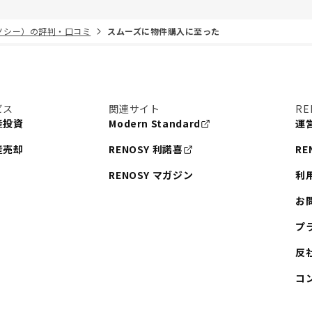
リノシー）の評判・口コミ
スムーズに物件購入に至った
ビス
関連サイト
RE
産投資
Modern Standard
運
産売却
RENOSY 利諾喜
RE
RENOSY マガジン
利
お
プ
反
コ