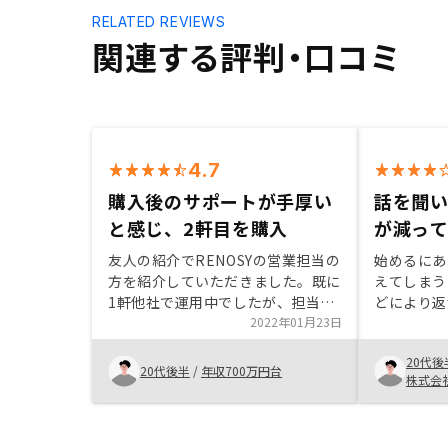
RELATED REVIEWS
関連する評判・口コミ
4.7
購入後のサポートが手厚い
話を聞
と感じ、2軒目を購入
が減っ
友人の紹介でRENOSYの営業担当の
始めるにあ
方を紹介していただきました。既に
えてしまう
1軒他社で運用中でしたが、担当の
どにより返
方に2軒目を持つメリットを説明い
2022年01月23日
のではない
ただき、2軒目を持つ興味が湧きま
た。しかし
20代後
した。管理プランや購入後のサポー
ただき、家
20代後半
/
年収700万円台
株式会
トが充実していることも魅力に感
保たれる、
じ、購入を決めました。Amazon
ないかと思
ギフトの配布が遅い
決めました