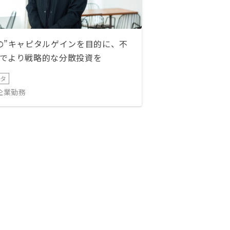
の”キャピタルゲインを目的に、不
でより戦略的な分散投資を
ータ
IT企業勤務