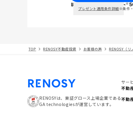
※
初回面談で
ポイント
5
PayPay
プレゼント適用条件詳細
※条件
TOP
RENOSY不動産投資
お客様の声
RENOSY（
サー
不動
RENOSYは、東証グロース上場企業である
不動
GA technologiesが運営しています。