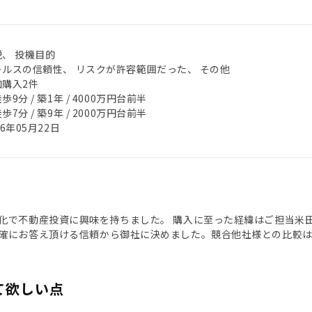
税、 投機目的
ールスの信頼性、 リスクが許容範囲だった、 その他
加購入2件
歩9分 / 築1年 / 4000万円台前半
歩7分 / 築9年 / 2000万円台前半
26年05月22日
化で不動産投資に興味を持ちました。 購入に至った経緯はご担当米
確にお答え頂ける信頼から御社に決めました。競合他社様との比較は
て欲しい点