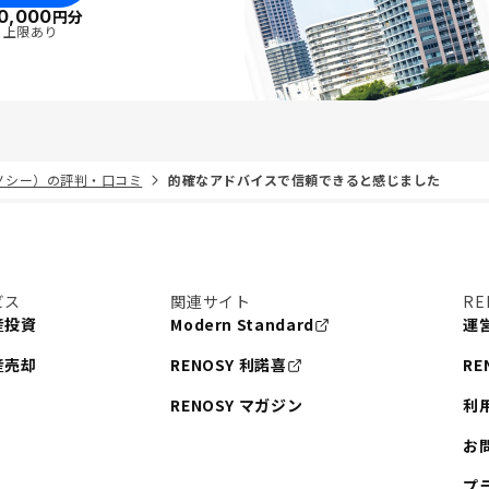
0,000
円分
・上限あり
リノシー）の評判・口コミ
的確なアドバイスで信頼できると感じました
ビス
関連サイト
RE
産投資
Modern Standard
運
産売却
RENOSY 利諾喜
RE
RENOSY マガジン
利
お
プ