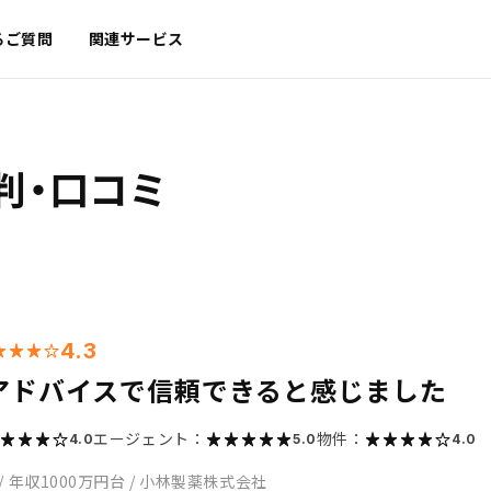
るご質問
関連サービス
判・口コミ
4.3
アドバイスで信頼できると感じました
エージェント：
物件：
4.0
5.0
4.0
/
年収1000万円台
/
小林製薬株式会社