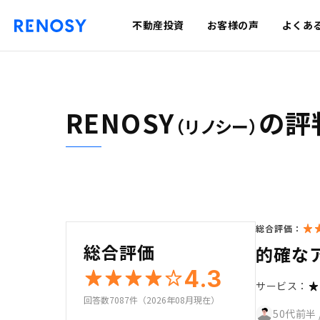
不動産投資
お客様の声
よくあ
RENOSY
の評
（リノシー）
総合評価：
総合評価
的確な
4.3
サービス：
回答数7087件（2026年08月現在）
50代前半