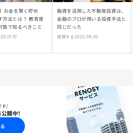
説】お金を賢く貯め
融資を活用した不動産投資は、
す方法とは？ 教育資
金融のプロが用いる投資手法と
対策で知るべきこと
同じだった
投資する
23.01.10
2022.09.20
イド
料公開中！
みる