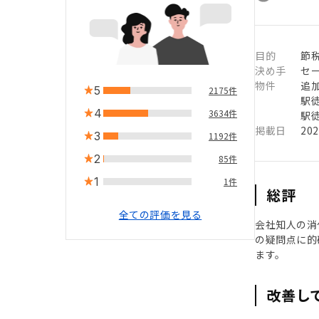
目的
節
決め手
セ
物件
追
5
2175件
駅徒
4
3634件
駅徒
掲載日
20
3
1192件
2
85件
1
1件
総評
全ての評価を見る
会社知人の消
の疑問点に的
ます。
改善し