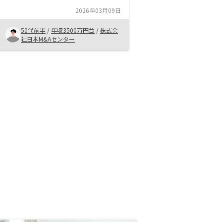
担当の方もしっかりされた方で適度
2026年03月09日
な柔軟さもあり良かったと思いま
す。手続きは多少面倒でしたが普通
50代前半
/
年収3500万円台
/
株式会
に不動産を購入しようと思ったら更
社日本M&Aセンター
に面倒そうなことは想像できまし
た。１度のWEB面談だけで契約出
来るのはものすごく楽なんだろうな
と思いました。