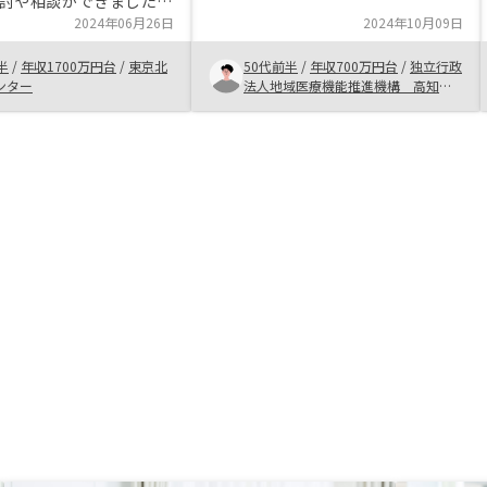
討や相談ができました。
用にいろいろな方法があることが理
時間勝負の面があるの
2024年06月26日
2024年10月09日
解出来ました。 改めて、お金のこ
良い物件が出たら迷わず
とを考える機会になったと思いま
半
/
年収1700万円台
/
東京北
50代前半
/
年収700万円台
/
独立行政
という体制を作っておく
す。アプリでの管理なので、いろい
ンター
法人地域医療機能推進機構 高知西
と思いました。
病院
ろな手間はかからないが、アプリ慣
れしてない者が初期設定等に戸惑う
こともあり、さらなる連携をお願い
したい。