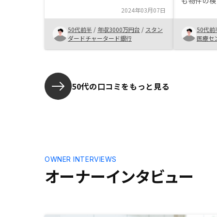
も物件の検
の注意点、その他不動産投資に関す
2024年03月07日
良い物件は
るノウハウを中心にヒアリングした
で、「もし
い。
50代前半
/
年収3000万円台
/
スタン
50代前
購入する」
ダードチャータード銀行
医療セ
ことが重要
50代の口コミをもっと見る
OWNER INTERVIEWS
オーナーインタビュー