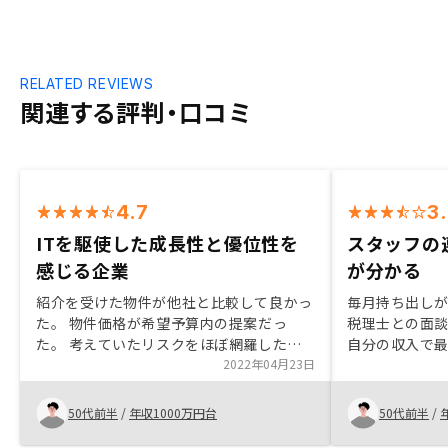
RELATED REVIEWS
関連する評判・口コミ
4.7
3
ITを駆使した成長性と優位性を
スタッフの
感じる企業
が分かる
紹介を受けた物件が他社と比較して良かっ
毎月持ち出し
た。 物件価格が希望予算内の提案だっ
税理士との面
た。 考えていたリスクをほぼ網羅したか
自分の収入で
たちでシミュレーションを作っていただい
2022年04月23日
紹介が決めて
た。 担当営業の方の対応が満足いくもの
しみであります
だった。 企業としてITに強く、将来性と
の連携が素晴
50代前半
/
年収1000万円台
50代前半
/
優位性を感じた。
頼に繋がった