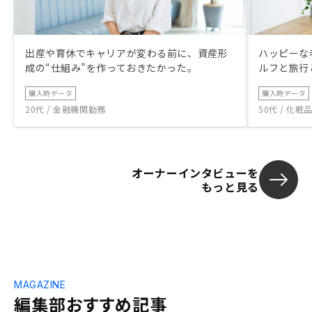
出産や育休でキャリアが変わる前に、資産形
ハッピーな
成の“仕組み”を作っておきたかった。
ルフと旅行
購入時データ
購入時データ
20代 / 金融機関勤務
50代 / 化
オーナーインタビューを
もっと見る
MAGAZINE
編集部おすすめ記事