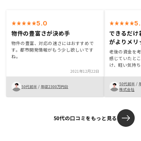
5.0
5
物件の豊富さが決め手
できるだけ
がよりメリ
物件の豊富、対応の速さにはおすすめで
す。都市開発情報がもう少し欲しいです
老後の資金を
ね。
感じていたと
け、軽い気持
2021年12月22日
業担当の方か
及び営業担当
50代前半
/
ら。 長いお付
50代前半
/
年収2300万円台
株式会社
サービスを続
ださい。税金
が、月々の持
組めるような
50代の口コミをもっと見る
いです。