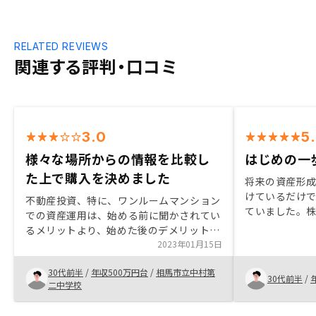
RELATED REVIEWS
関連する評判・口コミ
3.0
5
様々な場所からの情報を比較し
はじめの一
た上で購入を決めました
将来の資産形
けているだけ
不動産投資、特に、ワンルームマンション
ていました。株
での資産運用は、始める前に聞かされてい
が、知識や時
るメリットより、始めた後のデメリットが
感じたため、
多く、リスクが高いと聞いていた。しか
2023年01月15日
込める不動産
し、担当の方の丁寧な説明により、具体的
RENOSYは
30代前半
/
年収500万円台
/
相馬市立中村第
な今後の運用の流れが見えたので、始めよ
30代前半
/
初心者でも安
二中学校
うという覚悟が決まった。不動産を始める
ことが大きな
にあたっては、メリット(将来的に発生す
供や管理のサ