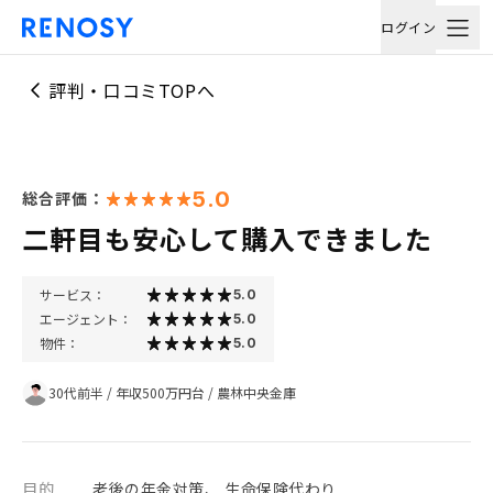
ログイン
評判・口コミTOPへ
5.0
総合評価：
二軒目も安心して購入できました
サービス：
5.0
エージェント：
5.0
物件：
5.0
30代前半
/
年収500万円台
/
農林中央金庫
目的
老後の年金対策、 生命保険代わり