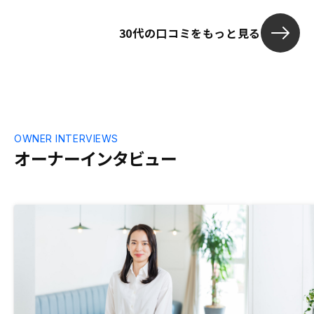
る不安を煽ることも含む)を押すのでな
「購入後も任
く、一般的によく言われるデメリットをい
ポイントです。
30代の口コミをもっと見る
かに解消していくか、会社としてサポート
するかの説明に力を入れてほしい。その方
が、私自身も他の人に不動産投資を勧めや
すい。不安をなくすことが大事だと思う。
OWNER INTERVIEWS
オーナーインタビュー