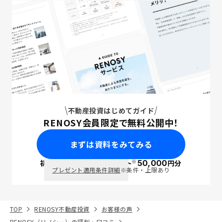
不動産投資はじめてガイド
RENOSY会員限定で無料公開中！
まずは資料をみてみる
※
初回面談で
ポイント
50,000
円分
PayPay
プレゼント適用条件詳細
※条件・上限あり
TOP
RENOSY不動産投資
お客様の声
RENOSY（リノシー）の評判・口コミ