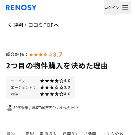
ログイン
評判・口コミTOPへ
3.7
総合評価：
2つ目の物件購入を決めた理由
サービス：
4.0
エージェント：
3.0
物件：
4.0
30代後半
/
年収700万円台
/
株式会社LIXIL
目的
節税、 家賃収入、 信用(ローン)活用、 リスク分散