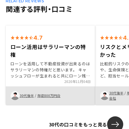
RELATED REVIEWS
関連する評判・口コミ
4.7
4
ローン活用はサラリーマンの特
リスクとメ
権
かった
ローンを活用して不動産投資が出来るのは
比較的リスク
サラリーマンの特権だと思います。 キャ
や、生命保険
ッシュフローが生まれると共にローン残債
ど、担当セー
も減っていくので、不動産投資は早く始め
2020年11月04日
たので購入に至
るのに越したことは無いと思います。販売
ルスから引き
30代後半
/
物件のエリアの特徴、将来性、相場なども
足している。
30代後半
/
年収800万円台
会社
簡単に合わせて提案頂けると参考になると
い。特に更新
思います。
ョンが不足し
30代の口コミをもっと見る