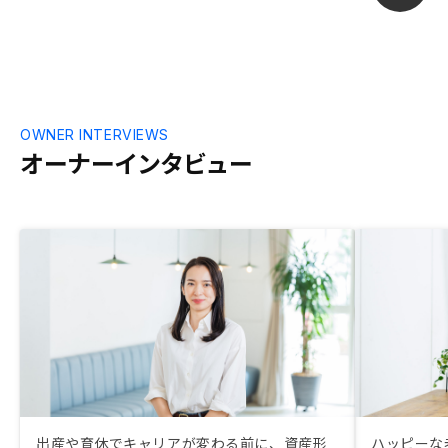
OWNER INTERVIEWS
オーナーインタビュー
出産や育休でキャリアが変わる前に、資産形
ハッピーな