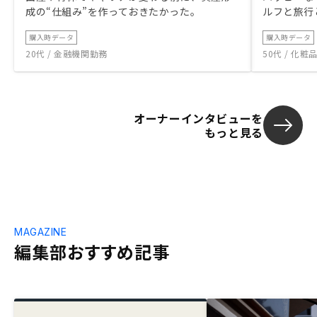
成の“仕組み”を作っておきたかった。
ルフと旅行
購入時データ
購入時データ
20代 / 金融機関勤務
50代 / 化
オーナーインタビューを
もっと見る
MAGAZINE
編集部おすすめ記事