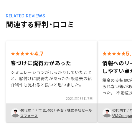
RELATED REVIEWS
関連する評判・口コミ
4.7
5
客づけに説得力があった
情報へのリ
しやすい点
シミュレーションがしっかりしていたこと
と、客付けに説得力があったため過去の紹
税金の支払額
介物件も見れると良いと思いました。
られない等が
った。 不動産
2021年09月17日
やダークな部
点や情報への
40代前半
/
年収1400万円台
/
株式会社セール
40代前半
/
点が決め手と
スフォース
AB&Compa