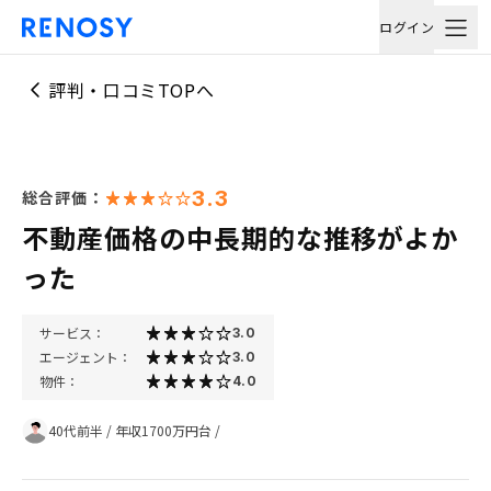
ログイン
評判・口コミTOPへ
3.3
総合評価：
不動産価格の中長期的な推移がよか
った
サービス：
3.0
エージェント：
3.0
物件：
4.0
40代前半
/
年収1700万円台
/