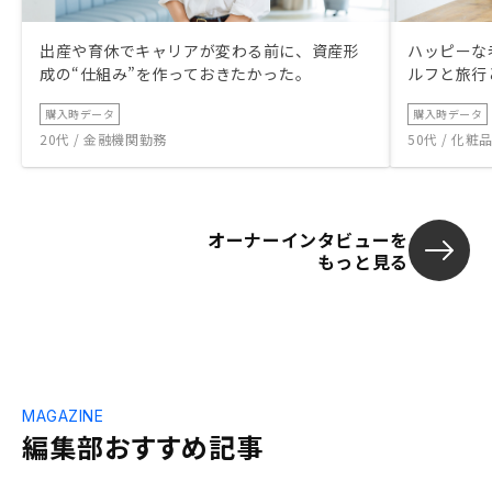
出産や育休でキャリアが変わる前に、資産形
ハッピーな
成の“仕組み”を作っておきたかった。
ルフと旅行
購入時データ
購入時データ
20代 / 金融機関勤務
50代 / 化
オーナーインタビューを
もっと見る
MAGAZINE
編集部おすすめ記事