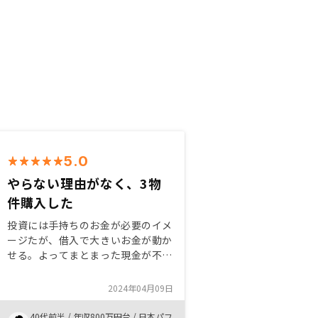
5.0
やらない理由がなく、3物
件購入した
投資には手持ちのお金が必要のイメ
ージたが、借入で大きいお金が動か
せる。よってまとまった現金が不要
で運用できる。 生命保険の代わり
と考えれば、やらない理由がない。
2024年04月09日
まだガン団信もあるのでガン保険の
プラスアルファーで金額的にも大き
40代前半
/
年収800万円台
/
日本パフ