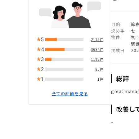
目的
節税
決め手
セ
物件
初
5
2175件
駅徒
4
3634件
掲載日
20
3
1192件
2
85件
総評
1
1件
great manag
全ての評価を見る
改善し
-