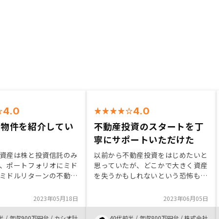
4.0
4.0
く物件を紹介してい
不動産投資のスタートを丁
た
寧にサポートいただけた
資産は株と投資信託のみ
以前から不動産投資をはじめたいと
、ポートフォリオにミド
思っていたが、どこかで大きく資産
ミドルリターンの不動産
を失うかもしれないという恐怖も感
とを考え始めた。 ・そ
じていた。 しかし、本格的に調べ
ジャーな路線の駅徒歩
たり、他社も含め営業の方から説明
2023年05月18日
2023年06月05日
物件であれば資産価値が
を受けたことで、ハードルを超える
考えており、その要望に
ことができ購入に至った次第です。
半
/
年収900万円台
/
カシオ計
40代前半
/
年収800万円台
/
株式会社