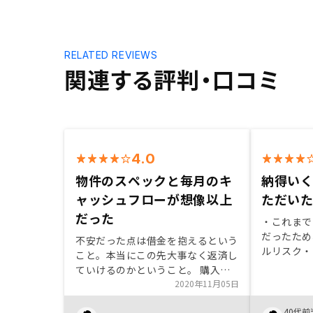
RELATED REVIEWS
関連する評判・口コミ
4.0
物件のスペックと毎月のキ
納得い
ャッシュフローが想像以上
ただい
だった
・これまで
だったため
不安だった点は借金を抱えるという
ルリスク・
こと。本当にこの先大事なく返済し
を加えるこ
ていけるのかということ。 購入に
れなりにメ
踏み切った理由は物件そのもののス
2020年11月05日
2〜3分の
ペックもさることながら、月次のキ
落ちないと
40代前