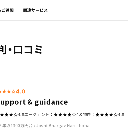
るご質問
関連サービス
判・口コミ
4.0
support & guidance
エージェント：
物件：
4.0
4.0
4.0
/
年収1300万円台
/
Joshi Bhargav Hareshbhai