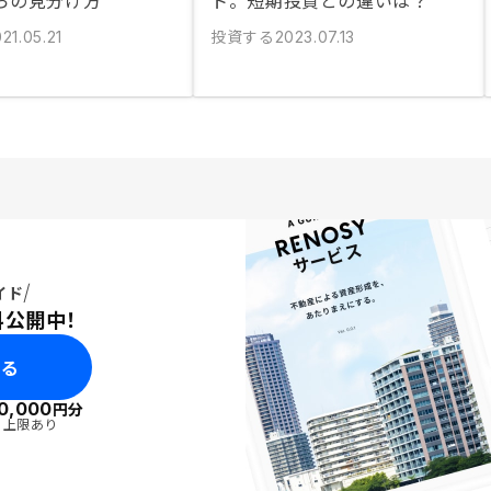
らの見分け方
ト。短期投資との違いは？
投資する
21.05.21
2023.07.13
イド
料公開中！
みる
0,000
円分
・上限あり