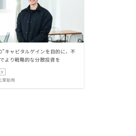
の”キャピタルゲインを目的に、不
でより戦略的な分散投資を
ータ
IT企業勤務