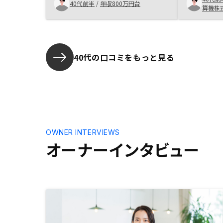
ャッシュフローが想定以上だったこ
40代前半
/
年収800万円台
合致する物
算機株
と。連携、段取りをスピーディにし
Renos
た方がいい。
の購入を決
時間がかか
りした。 
40代の口コミをもっと見る
側のオペレ
れるため、
成した上で
ことが望ま
OWNER INTERVIEWS
オーナーインタビュー