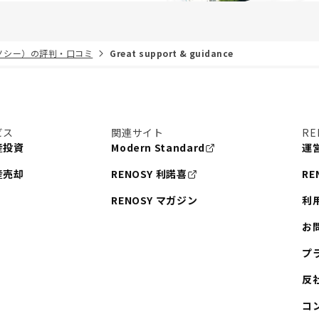
リノシー）の評判・口コミ
Great support & guidance
ビス
関連サイト
RE
産投資
Modern Standard
運
産売却
RENOSY 利諾喜
RE
RENOSY マガジン
利
お
プ
反
コ