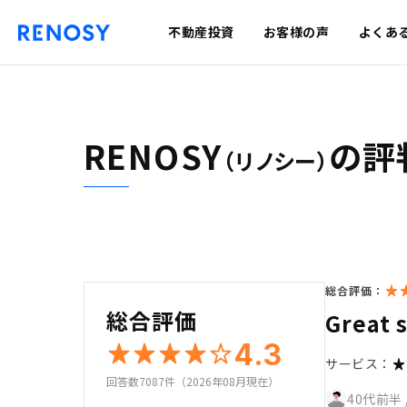
不動産投資
お客様の声
よくあ
RENOSY
の評
（リノシー）
総合評価：
総合評価
Great 
4.3
サービス：
回答数7087件（2026年08月現在）
40代前半