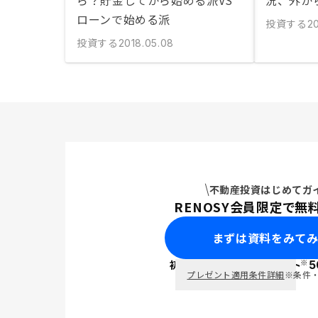
ら？貯金してから始める派VS
況、外か
ローンで始める派
投資する
20
投資する
2018.05.08
不動産投資はじめてガ
RENOSY会員限定で無
まずは資料をみて
※
初回面談で
ポイント
5
PayPay
プレゼント適用条件詳細
※条件