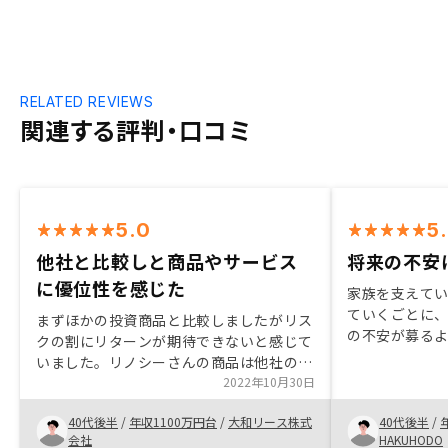
RELATED REVIEWS
関連する評判・口コミ
5.0
5
他社と比較しと商品やサービス
将来の不安
に優位性を感じた
家族を支えて
ていくごとに
まずほかの投資商品と比較しましたがリス
の不安が募る
クの割にリターンが期待できないと感じて
加入で不安を
いました。リノシーさんの商品は他社の商
が、保険料は
品やサービスと比較して優位性があり、ま
2022年10月30日
で不動産投資
た担当の方の知識も豊富であり、メリット
信加入という
40代後半
/
年収1100万円台
/
大和リース株式
40代後半
/
だけでなくデメリットも丁寧に説明いただ
が一の時の不
会社
HAKUHODO
けたことで購入に至りました。