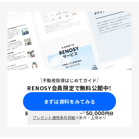
不動産投資はじめてガイド
RENOSY会員限定で無料公開中！
まずは資料をみてみる
※
初回面談で
ポイント
50,000
円分
PayPay
プレゼント適用条件詳細
※条件・上限あり