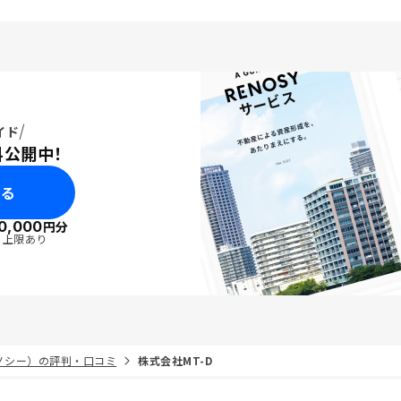
イド
料公開中！
みる
0,000
円分
・上限あり
リノシー）の評判・口コミ
株式会社MT-D