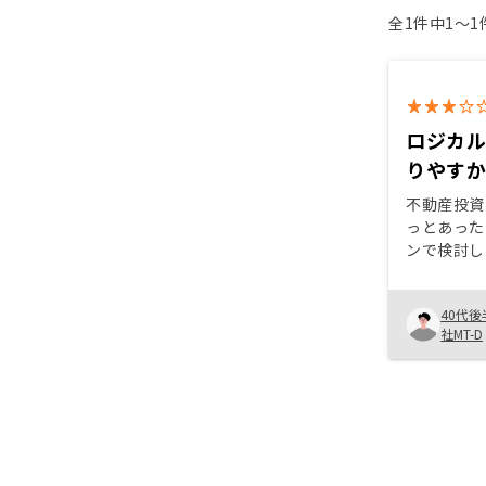
全1件中1〜
ロジカ
りやす
不動産投資
っとあった
ンで検討し
切れずズル
てタイミン
40代後
たこと 昨
社MT-D
ワーマンシ
と思ってい
プの中古な
気づいたた