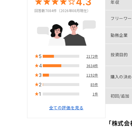
4.3
年収
回答数7084件（2026年08月現在）
フリーワー
勤務企業
投資目的
5
2172件
4
3634件
3
1192件
購入の決め
2
85件
1
1件
初回/追加
全ての評価を見る
「株式会社