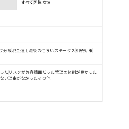
すべて
男性
女性
ク分散
現金運用
老後の住まい
ステータス
相続対策
だった
リスクが許容範囲だった
管理の体制が良かった
らない理由がなかった
その他