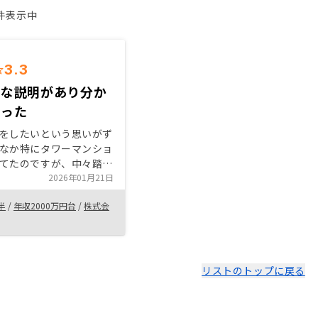
1件表示中
3.3
ルな説明があり分か
かった
をしたいという思いがず
なか特にタワーマンショ
てたのですが、中々踏み
ズル今まで時が過ぎまし
2026年01月21日
グよくリノシーに出会え
半
/
年収2000万円台
/
株式会
今の値段高騰によってタ
ョンでの利回りは厳しい
た矢先、コンパクトタイ
ら可能性があったことを
め。
リストのトップに戻る