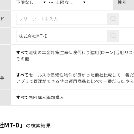
〜
性別
ド
すべて
老後の年金対策
生命保険代わり
信用(ローン)活用
リス
その他
すべて
セールスの信頼性
物件が良かった
他社比較して一番
手
アプリで管理ができる
他の運用商品と比べて一番だった
や
すべて
初回購入
追加購入
MT-D」
の検索結果