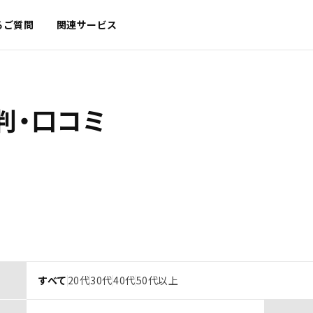
るご質問
関連サービス
判・口コミ
すべて
20代
30代
40代
50代以上