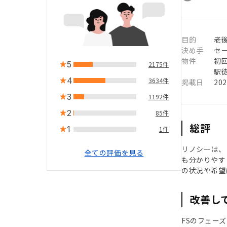
目的
老
決め手
セ
物件
初
5
2175件
駅徒
4
3634件
掲載日
20
3
1192件
2
85件
総評
1
1件
リノシーは、
全ての評価を見る
も分かりやす
の状況や希望
改善し
FSのフェー