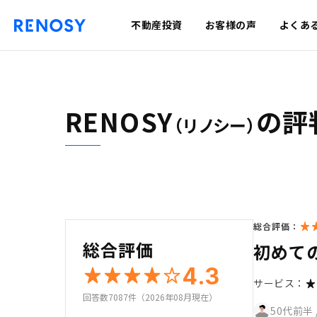
不動産投資
お客様の声
よくあ
RENOSY
の評
（リノシー）
総合評価：
総合評価
初めて
4.3
サービス：
回答数7087件（2026年08月現在）
50代前半