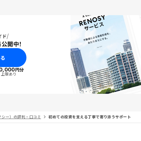
イド
料公開中！
みる
0,000
円分
・上限あり
リノシー）の評判・口コミ
初めての投資を支える丁寧で寄り添うサポート