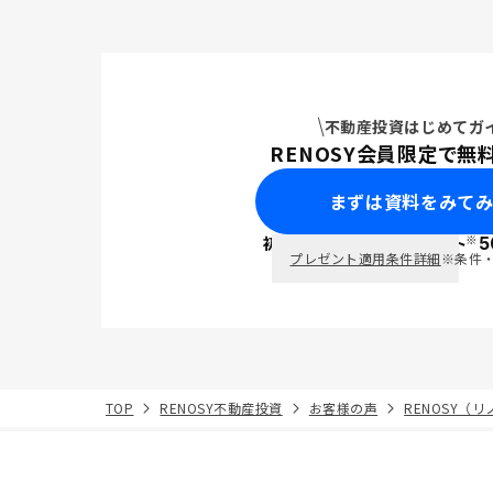
不動産投資はじめてガ
RENOSY会員限定で無
まずは資料をみて
※
初回面談で
ポイント
5
PayPay
プレゼント適用条件詳細
※条件
TOP
RENOSY不動産投資
お客様の声
RENOSY（