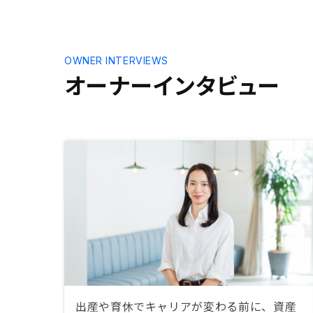
のだから、
応ができな
を連続月に
く管理が煩
OWNER INTERVIEWS
なしででき
オーナーインタビュー
っているの
リが使い勝
定を購入者
対応すべき
管理できる
らすと、嘘
出産や育休でキャリアが変わる前に、資産