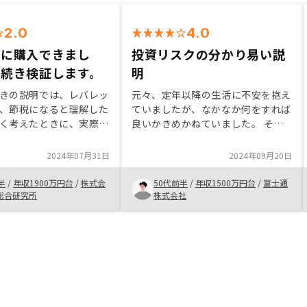
2.0
4.0
ズに購入できまし
投資リスクの分かり易い説
き続き検証します。
明
きの説明では、レバレッ
元々、定年以降の生活に不安を抱え
、節税になると理解した
ていましたが、なかなか何をすれば
く考えたときに、実際に
良いかきめかねていました。 その
からない（フルローンで
時、たまたまRENOSYを知って、先
し）、出口が期待できな
ずはどういった内容かを確認しよう
2024年07月31日
2024年09月20日
になる。これらを許容で
と思い連絡した事が、始まりです。
は有効か。・購入検討か
投資🟰リスクと思っていた考え
半
/
年収1900万円台
/
株式会
50代前半
/
年収1500万円台
/
富士通
は非常にスムーズ。ただ
が、説明を聞くことで、リスクがど
総合研究所
株式会社
の管理が悪すぎる。書類
れくらいかを知る事ができ、株と比
はサブリース会社の間を
較しても、リスクが小さいと感じた
みで、書面を見ても管理
点がポイントになりました。
ら発生するのか等、こち
ないとわからない。何か
リース会社に直接聞いて
。 大きな買い物をした