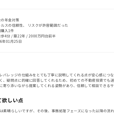
後の年金対策
ールスの信頼性、 リスクが許容範囲だった
回購入1件
歩4分 / 築22年 / 2000万円台前半
26年01月25日
レバレッジの仕組みをとても丁寧に説明してくれる点が安心感につ
く、疑問点に的確に回答してくれるため、初めての不動産投資でも
に寄り添いながら提案してくれる姿勢があり、信頼して相談できるサ
て欲しい点
ズは素晴らしいですが、その後、事務処理フェーズになった以降の流