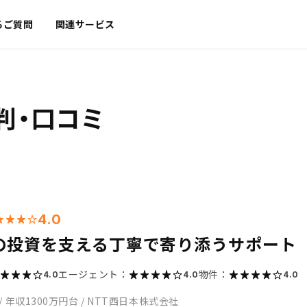
るご質問
関連サービス
判・口コミ
4.0
の投資を支える丁寧で寄り添うサポート
エージェント：
物件：
4.0
4.0
4.0
/
年収1300万円台
/
NTT西日本株式会社