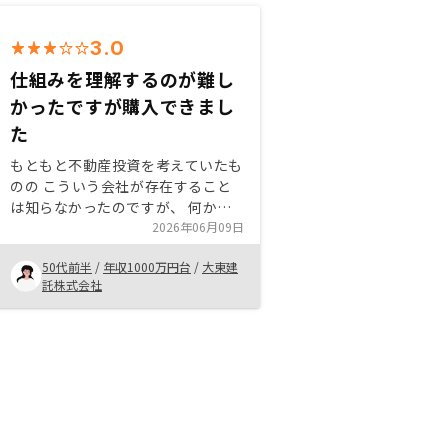
3.0
仕組みを理解するのが難し
かったですが購入できまし
た
もともと不動産投資を考えていたも
のの こういう会社が存在すること
は知らなかったのですが、 何から
何までお任せしてできるので、 忙
2026年06月09日
しい私としてはとてもありがたい会
50代前半
/
年収1000万円台
/
大東建
社でした。 まだ、わからないこと
託株式会社
がたくさんありますが、 リノシー
さんを頼りにして進めていけたらと
思います。