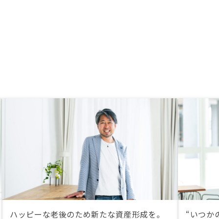
もう少し誠意を持った対
いものか。 ・複数物件
購入すると、とてつもな
雑。忙しい人に任せっぱ
るとは、どこをとって語
かわからない。 ・アプ
手が悪すぎる。細かな設
に任せず、管理会社側で
。 ※「アプリで簡単に
」のセールストークと照
になる。
ハッピーな老後のため新たな資産形成を。
“いつか