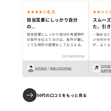
4.0
担当営業にしっかり自分
スムー
の...
た。引
担当営業にしっかり自分の希望物件
・始めると
の条件を伝えておけば、条件が厳し
ジを利かせ
くても物件の提案をしてもらえる。
が、よくよ
は大して儲
毎月持ち出
2021年09月25日
いことが気
きる場合に
50代前
50代前半
/
年収1300万円台
ら契約まで
社野村
し、その後
のやり取り
中継するの
費がいつか
50代の口コミをもっと見る
らから聞か
あればサブ
くれの始末