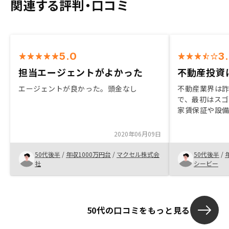
関連する評判・口コミ
5.0
3
担当エージェントがよかった
不動産投資
エージェントが良かった。頭金なし
不動産業界は
で、最初はスゴ
家賃保証や設
を減らしてもら
を聞いて、自
2020年06月09日
ものではありま
日常生活は何も
50代後半
/
年収1000万円台
/
マクセル株式会
50代後半
/
持ち的には不
社
シービー
う満足感が得
50代の口コミをもっと見る