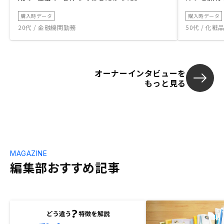
購入時データ
購入時データ
20代 / 金融機関勤務
50代 / 化
オーナーインタビューを
もっと見る
MAGAZINE
編集部おすすめ記事