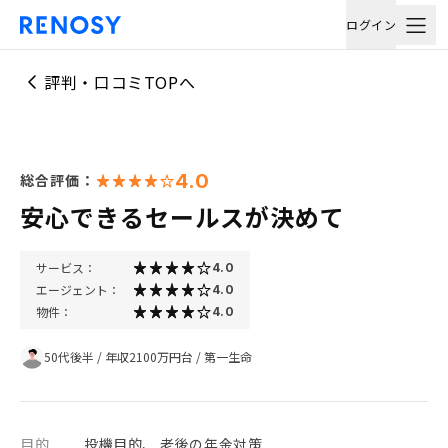
ログイン
評判・口コミTOPへ
4.0
総合評価：
安心できるセールスが決めて
サービス：
4.0
エージェント：
4.0
物件：
4.0
50代後半
/
年収2100万円台
/
第一生命
目的
投機目的、 老後の年金対策