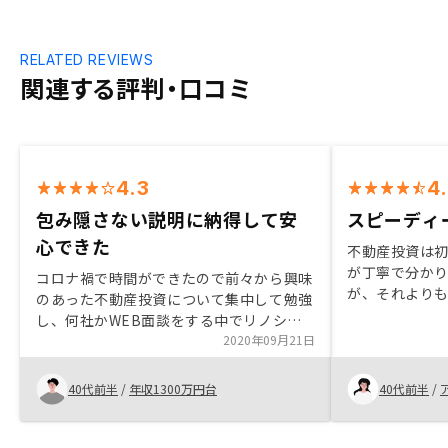
RELATED REVIEWS
関連する評判・口コミ
4.3
4
包み隠さない説明に納得して安
スピーディ
心できた
不動産投資は
が丁寧で分か
コロナ禍で時間ができたので前々から興味
が、それより
のあった不動産投資について集中して勉強
問に対してお
し、何社かWEB面談をする中でリノシー
不安を残さず
さんに出会いました。 担当エージェント
2020年09月21日
ました。契約
の方は、最初から腹の探り合いではなく、
ことだったか
不動産投資のメリット、デメリットを包み
40代前半
/
年収1300万円台
40代前半
/
にも、全て的
隠さず教えて下さり、自分の理解とも合致
要に応じて、
していたので安心できました。また最初は
く、電話でご
曖昧だった私の購入対象に対し、非常に多