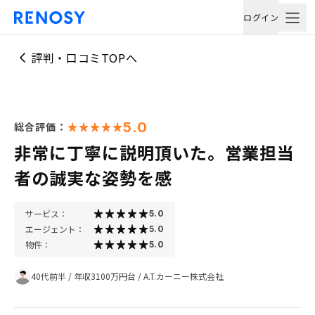
ログイン
評判・口コミTOPへ
5.0
総合評価：
非常に丁寧に説明頂いた。営業担当
者の誠実な姿勢を感
サービス：
5.0
エージェント：
5.0
物件：
5.0
40代前半
/
年収3100万円台
/
A.T.カーニー株式会社