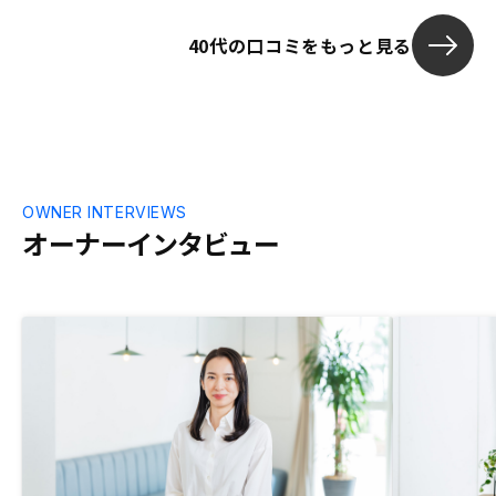
り迷うことなく
種多様の物件を根気強く提案して下さり、
から2ヶ月ほど
40代の口コミをもっと見る
多くの選択肢の中から自分の納得するもの
きましたが、
を選ぶことができました。 またリノシー
らで進めてい
さんは物件についての書類や周辺環境、シ
までいけたの
ミュレーションを購入前に全てWEBで確
したいと思っ
認できるので非常に効率的な物件検討が出
が1番のポイン
来ました。 新米オーナーで今はまだ期待
問させて頂き
と不安が入り混じった状態ですが、一歩踏
り任せられる
み出せたのは信頼できる担当エージェント
OWNER INTERVIEWS
見に車を出し
の方のおかげと感謝しています。担当エー
オーナーインタビュー
たかったです
ジェントの方が購入後の不明な点について
運転に慣れて
も引き続きサポートして下さり、大変助か
ひやっとしま
っています。 カスタマーサクセスチーム
があるのですが、メール問い合わせにタイ
ムラグがあるのと、電話問い合わせも限ら
れた時間なので、大変とは思いますが、24
時間365日、迅速に対応頂ける体制になる
とオーナーとしても安心できると思いまし
た。