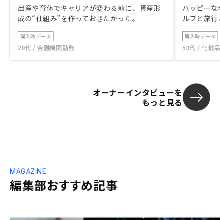
出産や育休でキャリアが変わる前に、資産形
ハッピーな
成の“仕組み”を作っておきたかった。
ルフと旅行
購入時データ
購入時データ
20代 / 金融機関勤務
50代 / 化
オーナーインタビューを
もっと見る
MAGAZINE
編集部おすすめ記事