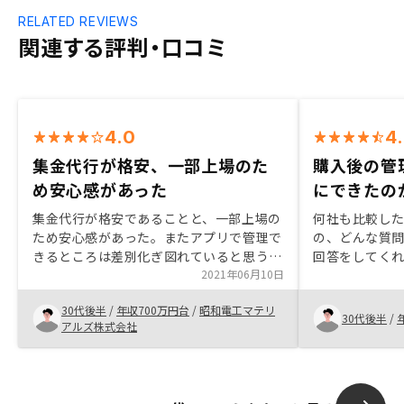
RELATED REVIEWS
関連する評判・口コミ
4.0
4
集金代行が格安、一部上場のた
購入後の管
め安心感があった
にできたの
集金代行が格安であることと、一部上場の
何社も比較し
ため安心感があった。またアプリで管理で
の、どんな質
きるところは差別化ぎ図れていると思う。
回答をしてく
アフターフォローを向上する(具体対応項
2021年06月10日
感が減りまし
目を明確にするべき)
年数運用して
30代後半
/
年収700万円台
/
昭和電工マテリ
なっていくの
30代後半
/
アルズ株式会社
が、そこは担
ました。