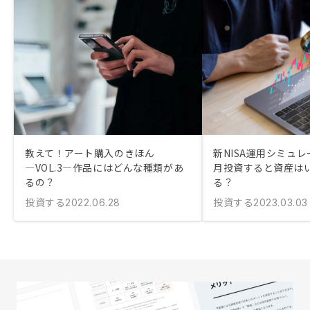
教えて！アート購入のきほん
新NISA運用シミュレ
―VOL.3―作品にはどんな種類があ
月投資すると資産は
るの？
る？
投資する
投資する
2022.06.28
2023.03.03