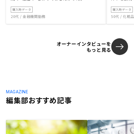
購入時データ
購入時データ
20代 / 金融機関勤務
50代 / 化
オーナーインタビューを
もっと見る
MAGAZINE
編集部おすすめ記事