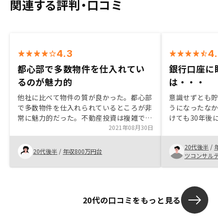
関連する評判・口コミ
4.3
4
都心部で多数物件を仕入れてい
銀行口座に
るのが魅力的
は・・・
他社に比べて物件の質が良かった。都心部
意識せずとも
で多数物件を仕入れられているところが非
うになったな
常に魅力的だった。不動産投資は複雑で難
けても30年後
しそうというイメージだったが、管理を始
2021年08月30日
くは物価が上
めとして一括管理を任せられるところが魅
えた時に、少
20代後半
/
力的で、不安については丁寧に説明頂き払
是非トライし
20代後半
/
年収800万円台
ツコンサル
拭された。 物件の良さについてはピカイ
けてみました。
チだったので、是非そこは信頼して良いと
をとることな
思います。
のまま置いて
ると感じたた
20代の口コミをもっと見る
た。皆さん実
すが、何回か