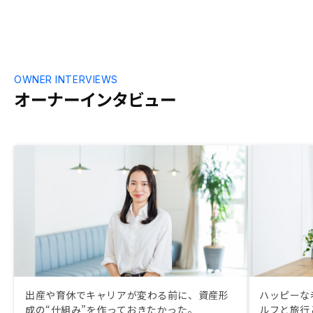
深掘りして理
した。
OWNER INTERVIEWS
オーナーインタビュー
出産や育休でキャリアが変わる前に、資産形
ハッピーな
成の“仕組み”を作っておきたかった。
ルフと旅行