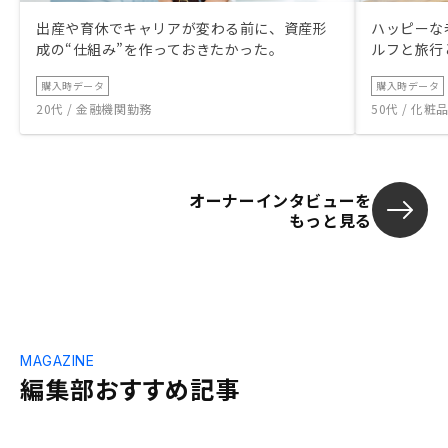
出産や育休でキャリアが変わる前に、資産形
ハッピーな
成の“仕組み”を作っておきたかった。
ルフと旅行
購入時データ
購入時データ
20代 / 金融機関勤務
50代 / 化
オーナーインタビューを
もっと見る
MAGAZINE
編集部おすすめ記事