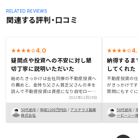
RELATED REVIEWS
関連する評判・口コミ
4.0
4
疑問点や投資への不安に対し懇
納得するま
切丁寧に説明いただいた
してくれた
始めたきっかけは会社同僚の不動産投資へ
不動産投資の
の薦めと、金持ち父さん貧乏父さんの本を
がきっかけで
読んで不動産投資は資産になり自宅ローン
質問にもすぐ
は負債になることに気づいたからです。担
2022年11月19日
やすく、話しや
当営業の懇切丁寧な説明と会社の勢い、将
件や管理費等
50代前半
/
年収1200万円台
/
アステラス製薬
50代前半
/
来性を感じたため他社よりも御社を選びま
で決めました
株式会社
ービーシー
した。担当営業が全体的に若いのでもう少
しベテランの営業も入れてバランス良くし
たら私のような中高年オーナーからもっと
受け入れられやすくなる