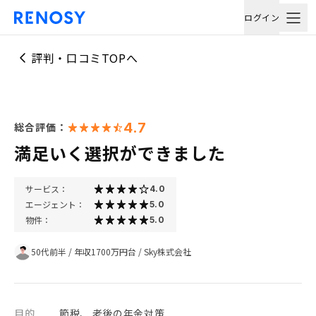
ログイン
評判・口コミTOPへ
4.7
総合評価：
満足いく選択ができました
サービス：
4.0
エージェント：
5.0
物件：
5.0
50代前半
/
年収1700万円台
/
Sky株式会社
目的
節税、 老後の年金対策