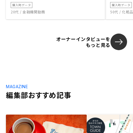
購入時データ
購入時データ
20代 / 金融機関勤務
50代 / 化
オーナーインタビューを
もっと見る
MAGAZINE
編集部おすすめ記事