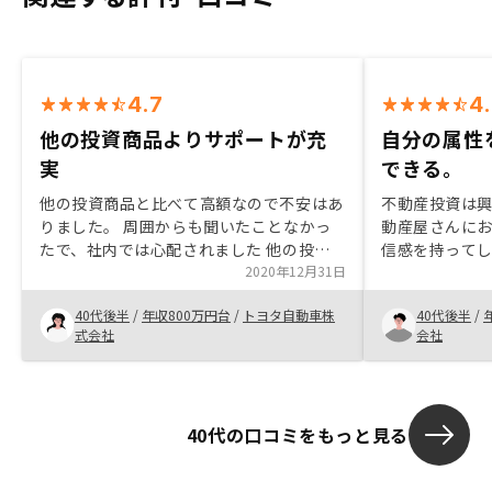
4.7
4
他の投資商品よりサポートが充
自分の属性
実
できる。
他の投資商品と比べて高額なので不安はあ
不動産投資は
りました。 周囲からも聞いたことなかっ
動産屋さんに
たで、社内では心配されました 他の投資
信感を持って
商品と比べてサポートがしっかりしている
2020年12月31日
動産投資の世
と思いました。生命保険だったり、司法書
いました。 今
40代後半
/
年収800万円台
/
トヨタ自動車株
40代後半
/
士さんにはいっていただけたことですエー
ランを考える
式会社
会社
ジェントさんが皆さんユニークで、人生観
たまたまSNSの
も興味深いものでした。またお伺いしたい
んに改めてお
です
ご担当下さっ
情報を共有し
40代の口コミをもっと見る
たことで、安
きました。ま
は無く、不動