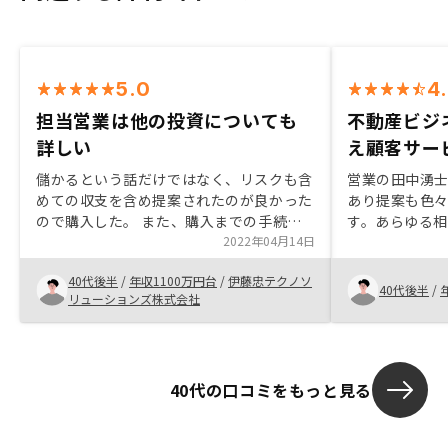
5.0
4
担当営業は他の投資についても
不動産ビジ
詳しい
え顧客サー
儲かるという話だけではなく、リスクも含
営業の田中湧
めての収支を含め提案されたのが良かった
あり提案も色
ので購入した。 また、購入までの手続き
す。あらゆる
が年々IT化されており、契約時のストレ
2022年04月14日
のがすごいと
ス・面倒くささがなくなってきている。
難しいデジタ
40代後半
/
年収1100万円台
/
伊藤忠テクノソ
担当営業はiDeCo、積立NISAにも精通し
ビジネスにア
40代後半
/
リューションズ株式会社
ていて不動産投資と比較したメリデメ含め
やすさを一つ
提案してくれる。以前の様なフットワーク
でした。アフ
が無くなってきている気がする。 大企業
考えておられ
になっても以前のフットワークを忘れない
スティナブル
40代の口コミをもっと見る
で欲しい
受けました。
ファイナンシ
応じた表示の