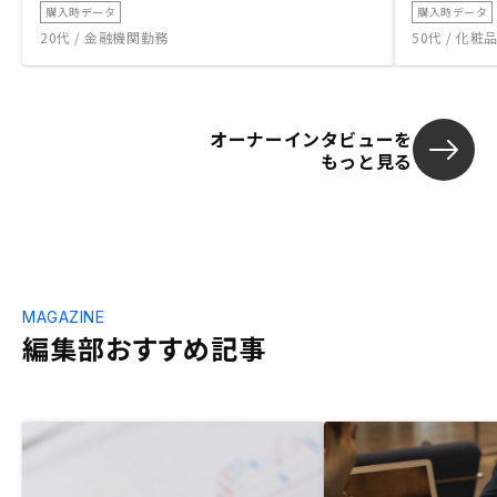
購入時データ
購入時データ
20代 / 金融機関勤務
50代 / 化
オーナーインタビューを
もっと見る
MAGAZINE
編集部おすすめ記事