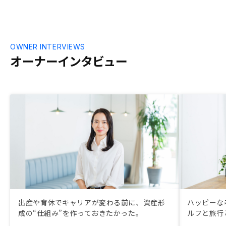
にアプリの仕
をタイムリー
て、みられる
OWNER INTERVIEWS
オーナーインタビュー
出産や育休でキャリアが変わる前に、資産形
ハッピーな
成の“仕組み”を作っておきたかった。
ルフと旅行