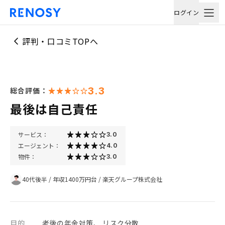
ログイン
評判・口コミTOPへ
3.3
総合評価：
最後は自己責任
サービス：
3.0
エージェント：
4.0
物件：
3.0
40代後半
/
年収1400万円台
/
楽天グループ株式会社
目的
老後の年金対策、 リスク分散